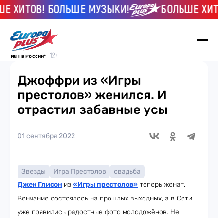
ХИТОВ! БОЛЬШЕ МУЗЫКИ!
БОЛЬШЕ ХИТОВ
№ 1 в России*
Джоффри из «Игры
престолов» женился. И
отрастил забавные усы
01 сентября 2022
Звезды
Игра Престолов
свадьба
Джек Глисон
из
«
Игры престолов
»
теперь женат.
Венчание состоялось на прошлых выходных, а в Сети
уже появились радостные фото молодожёнов. Не