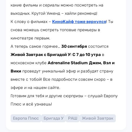
какие фильмы и сериалы можно посмотреть на
выходных. Крутой Уикенд – хайли рекоменд!
К слову о фильмах –
КиноКайф тоже вернулся
! Ты
снова можешь смотреть топовые премьеры в
кинотеатре первым.
А теперь самое горячее…
30 сентября
состоится
Живой Завтрак с Бригадой У
!
С 7 до 10 утра
в
московском клубе
Adrenaline Stadium
Джем, Вэл и
Вики
проведут уникальный эфир и разбудят страну
вместе с тобой! Все подробности совсем скоро – в
эфире и на нашем сайте.
Готовим для тебя и другие сюрпризы – слушай Европу
Плюс и всё узнаешь!
Европа Плюс
Бригада У
РАШ
Живой Завтрак