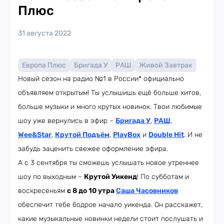
Плюс
31 августа 2022
Европа Плюс
Бригада У
РАШ
Живой Завтрак
Новый сезон на радио №1 в России* официально
объявляем открытым! Ты услышишь ещё больше хитов,
больше музыки и много крутых новинок. Твои любимые
шоу уже вернулись в эфир –
Бригада У
,
РАШ
,
Wee&Star
,
Крутой Подъём
,
PlayBox
и
Double Hit
. И не
забудь заценить свежее оформление эфира.
А с 3 сентября ты сможешь услышать новое утреннее
шоу по выходным –
Крутой Уикенд
! По субботам и
воскресеньям
с 8 до 10 утра
Саша Часовников
обеспечит тебе бодрое начало уикенда. Он расскажет,
какие музыкальные новинки недели стоит послушать и