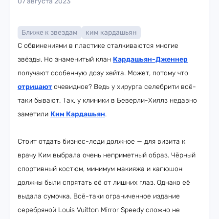
07 августа 2023
Ближе к звездам
ким кардашьян
С обвинениями в пластике сталкиваются многие
звёзды. Но знаменитый клан
Кардашьян-Дженнер
получают особенную дозу хейта. Может, потому что
отрицают
очевидное? Ведь у хирурга селебрити всё-
таки бывают. Так, у клиники в Беверли-Хиллз недавно
заметили
Ким Кардашьян
.
Стоит отдать бизнес-леди должное — для визита к
врачу Ким выбрала очень неприметный образ. Чёрный
спортивный костюм, минимум макияжа и капюшон
должны были спрятать её от лишних глаз. Однако её
выдала сумочка. Всё-таки ограниченное издание
серебряной Louis Vuitton Mirror Speedy сложно не