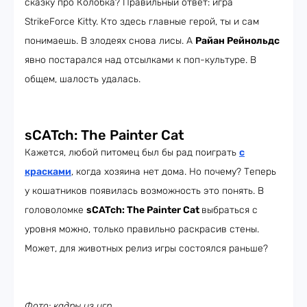
сказку про Колобка? Правильный ответ: игра
StrikeForce Kitty. Кто здесь главные герой, ты и сам
понимаешь. В злодеях снова лисы. А
Райан Рейнольдс
явно постарался над отсылками к поп-культуре. В
общем, шалость удалась.
sCATch: The Painter Cat
Кажется, любой питомец был бы рад поиграть
с
красками
, когда хозяина нет дома. Но почему? Теперь
у кошатников появилась возможность это понять. В
головоломке
sCATch: The Painter Cat
выбраться с
уровня можно, только правильно раскрасив стены.
Может, для животных релиз игры состоялся раньше?
Фото: кадры из игр