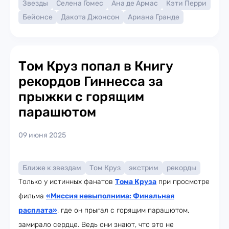
Звезды
Селена Гомес
Ана де Армас
Кэти Перри
Бейонсе
Дакота Джонсон
Ариана Гранде
Том Круз попал в Книгу
рекордов Гиннесса за
прыжки с горящим
парашютом
09 июня 2025
Ближе к звездам
Том Круз
экстрим
рекорды
Только у истинных фанатов
Тома Круза
при просмотре
фильма
«Миссия невыполнима: Финальная
расплата»
, где он прыгал с горящим парашютом,
замирало сердце. Ведь они знают, что это не