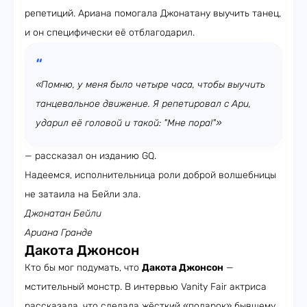
репетиций. Ариана помогала Джонатану выучить танец,
и он специфически её отблагодарил.
«Помню, у меня было четыре часа, чтобы выучить
танцевальное движение. Я репетировал с Ари,
ударил её головой и такой: "Мне пора!"»
— рассказал он изданию GQ.
Надеемся, исполнительница роли доброй волшебницы
не затаила на Бейли зла.
Джонатан Бейли
Ариана Гранде
Дакота Джонсон
Кто бы мог подумать, что
Дакота Джонсон
—
мстительный монстр. В интервью Vanity Fair актриса
рассказала, что сделала жёсткий «подарок» бывшему