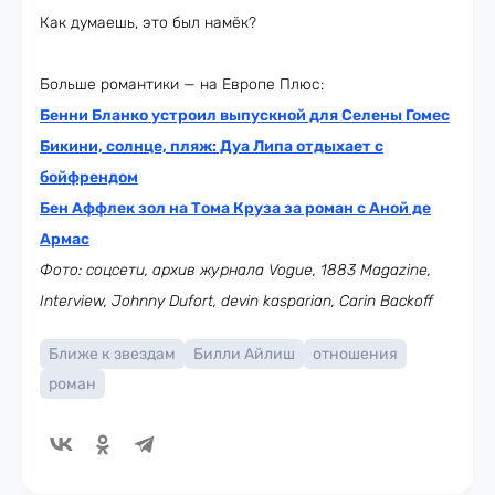
Как думаешь, это был намёк?
Больше романтики — на Европе Плюс:
Бенни Бланко устроил выпускной для Селены Гомес
Бикини, солнце, пляж: Дуа Липа отдыхает с
бойфрендом
Бен Аффлек зол на Тома Круза за роман с Аной де
Армас
Фото: соцсети, архив журнала Vogue,
1883 Magazine,
Interview
,
Johnny Dufort, devin kasparian, Carin Backoff
Ближе к звездам
Билли Айлиш
отношения
роман