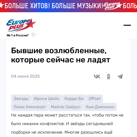
ОЛЬШЕ ХИТОВ! БОЛЬШЕ МУЗЫКИ!
БОЛЬШЕ 
№ 1 в России*
Бывшие возлюбленные,
которые сейчас не ладят
04 июня 2025
Звезды
Ирина Шейк
Карди Би
Offset
Лиам Хемсворт
Майли Сайрус
Хью Джекман
Не каждая пара может расстаться так, чтобы потом не
было никаких конфликтов. И звёзды сегодняшней
подборки не исключение. Многие разошлись ещё