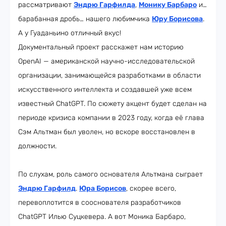
рассматривают
Эндрю Гарфилда
,
Монику Барбаро
и…
барабанная дробь… нашего любимчика
Юру Борисова
.
А у Гуаданьино отличный вкус!
Документальный проект расскажет нам историю
OpenAI — американской научно-исследовательской
организации, занимающейся разработками в области
искусственного интеллекта и создавшей уже всем
известный ChatGPT. По сюжету акцент будет сделан на
периоде кризиса компании в 2023 году, когда её глава
Сэм Альтман был уволен, но вскоре восстановлен в
должности.
По слухам, роль самого основателя Альтмана сыграет
Эндрю Гарфилд
.
Юра Борисов
, скорее всего,
перевоплотится в сооснователя разработчиков
ChatGPT Илью Суцкевера. А вот Моника Барбаро,