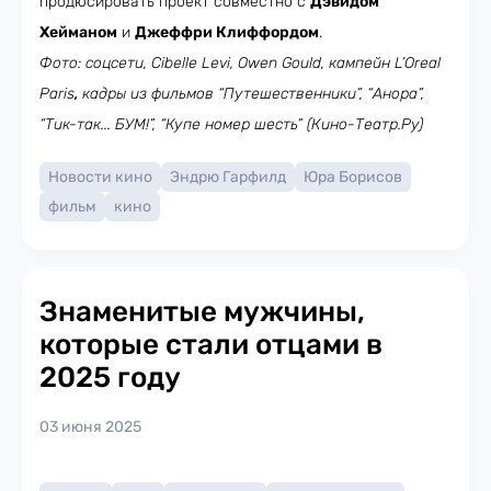
продюсировать проект совместно с
Дэвидом
Хейманом
и
Джеффри Клиффордом
.
Фото: соцсети, Cibelle Levi, Owen Gould, кампейн
L’Oreal
Paris
,
кадры из фильмов “Путешественники”, “Анора”,
“
Тик-так... БУМ!”, “Купе номер шесть”
(Кино-Театр.Ру)
Новости кино
Эндрю Гарфилд
Юра Борисов
фильм
кино
Знаменитые мужчины,
которые стали отцами в
2025 году
03 июня 2025