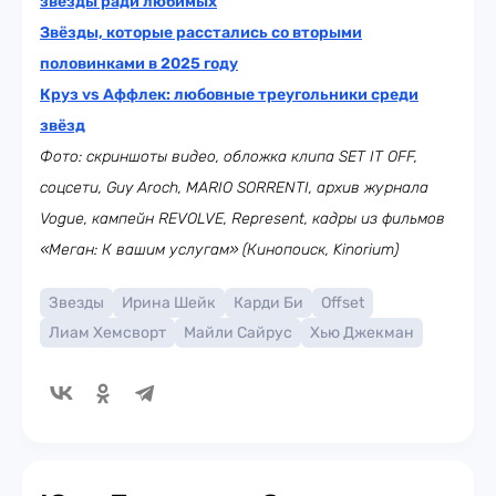
звёзды ради любимых
Звёзды, которые расстались со вторыми
половинками в 2025 году
Круз vs Аффлек: любовные треугольники среди
звёзд
Фото: скриншоты видео, обложка клипа SET IT OFF,
соцсети,
Guy Aroch,
MARIO SORRENTI, архив журнала
Vogue, кампейн
REVOLVE, Represent,
кадры из фильмов
«Меган: К вашим услугам» (Кинопоиск, Kinorium)
Звезды
Ирина Шейк
Карди Би
Offset
Лиам Хемсворт
Майли Сайрус
Хью Джекман