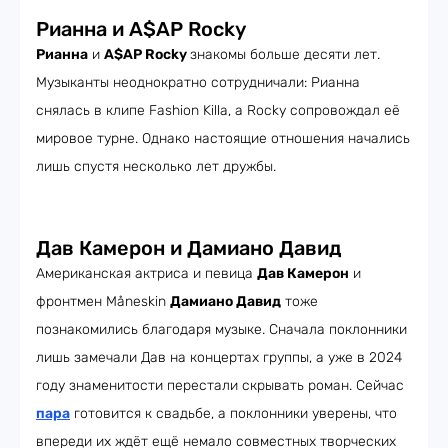
Рианна и A$AP Rocky
Рианна
и
A$AP Rocky
знакомы больше десяти лет.
Музыканты неоднократно сотрудничали: Рианна
снялась в клипе Fashion Killa, а Rocky сопровождал её
мировое турне. Однако настоящие отношения начались
лишь спустя несколько лет дружбы.
Дав Камерон и Дамиано Давид
Американская актриса и певица
Дав Камерон
и
фронтмен Måneskin
Дамиано Давид
тоже
познакомились благодаря музыке. Сначала поклонники
лишь замечали Дав на концертах группы, а уже в 2024
году знаменитости перестали скрывать роман. Сейчас
пара
готовится к свадьбе, а поклонники уверены, что
впереди их ждёт ещё немало совместных творческих