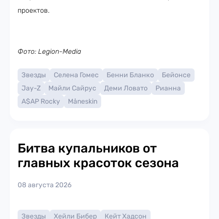
проектов.
Фото: Legion-Media
Звезды
Селена Гомес
Бенни Бланко
Бейонсе
Jay-Z
Майли Сайрус
Деми Ловато
Рианна
A$AP Rocky
Måneskin
Битва купальников от
главных красоток сезона
08 августа 2026
Звезды
Хейли Бибер
Кейт Хадсон