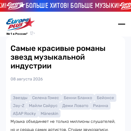
!
БОЛЬШЕ ХИТОВ! БОЛЬШЕ МУЗЫКИ!
№ 1 в России*
Самые красивые романы
звезд музыкальной
индустрии
08 августа 2026
Звезды
Селена Гомес
Бенни Бланко
Бейонсе
Jay-Z
Майли Сайрус
Деми Ловато
Рианна
A$AP Rocky
Måneskin
Музыка объединяет не только миллионы слушателей,
но и сердца самих артистов. Студии звукозаписи,