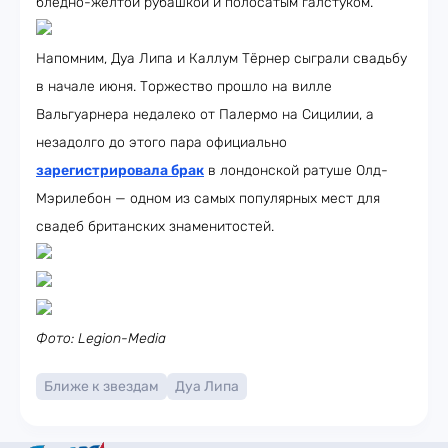
бледно-жёлтой рубашкой и полосатым галстуком.
Напомним, Дуа Липа и Каллум Тёрнер сыграли свадьбу
в начале июня. Торжество прошло на вилле
Вальгуарнера недалеко от Палермо на Сицилии, а
незадолго до этого пара официально
зарегистрировала брак
в лондонской ратуше Олд-
Мэрилебон — одном из самых популярных мест для
свадеб британских знаменитостей.
Фото: Legion-Media
Ближе к звездам
Дуа Липа