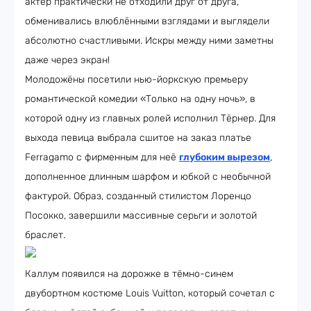
актёр практически не отходили друг от друга,
обменивались влюблёнными взглядами и выглядели
абсолютно счастливыми. Искры между ними заметны
даже через экран!
Молодожёны посетили нью-йоркскую премьеру
романтической комедии «Только на одну ночь», в
которой одну из главных ролей исполнил Тёрнер. Для
выхода певица выбрала сшитое на заказ платье
Ferragamo с фирменным для неё
глубоким вырезом
,
дополненное длинным шарфом и юбкой с необычной
фактурой. Образ, созданный стилистом Лоренцо
Посокко, завершили массивные серьги и золотой
браслет.
Каллум появился на дорожке в тёмно-синем
двубортном костюме Louis Vuitton, который сочетал с