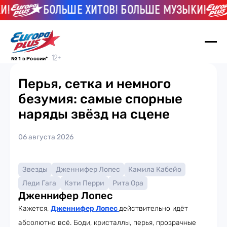
!
БОЛЬШЕ ХИТОВ! БОЛЬШЕ МУЗЫКИ!
№ 1 в России*
Перья, сетка и немного
безумия: самые спорные
наряды звёзд на сцене
06 августа 2026
Звезды
Дженнифер Лопес
Камила Кабейо
Леди Гага
Кэти Перри
Рита Ора
Дженнифер Лопес
Кажется,
Дженнифер Лопес
действительно идёт
абсолютно всё. Боди, кристаллы, перья, прозрачные