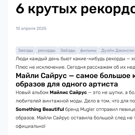
6 крутых рекорд
10 апреля 2025
Звезды
рекорды
Звёзды
фильмы
Дуэйн Джонсон
Люди каждый день бьют какие-нибудь рекорды — хо
Плюс не исключение. Сегодня расскажем об их не
Майли Сайрус — самое большое 
образов для одного артиста
Новый альбом
Майлис Сайрус
— это не шутки, а б
любителей винтажной моды. Дело в том, что для п
Something Beautiful
бренд Mugler отправил певиц
образов. Майли Сайрус оставила большой след не 
официально!