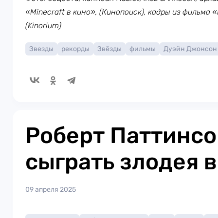
«Minecraft в кино», (Кинопоиск), кадры из фильма
(Kinorium)
Звезды
рекорды
Звёзды
фильмы
Дуэйн Джонсон
Роберт Паттинс
сыграть злодея 
09 апреля 2025