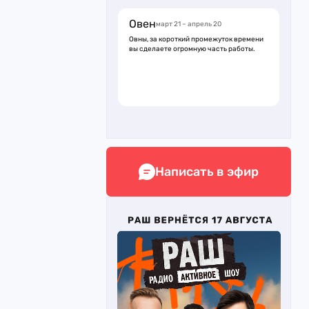
Овен
март 21 – апрель 20
Овны, за короткий промежуток времени
вы сделаете огромную часть работы.
Написать в эфир