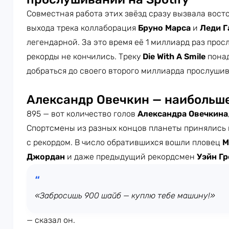
Совместная работа этих звёзд сразу вызвала восто
выхода трека коллаборация
Бруно Марса
и
Леди Г
легендарной. За это время её 1 миллиард раз просл
рекорды не кончились. Треку
Die With A Smile
понад
добраться до своего второго миллиарда прослушив
Александр Овечкин — наибольше
895 — вот количество голов
Александра Овечкина
Спортсмены из разных концов планеты принялись 
с рекордом. В число обратившихся вошли пловец
М
Джордан
и даже предыдущий рекордсмен
Уэйн Гр
«Забросишь 900 шайб — куплю тебе машину!»
— сказал он.