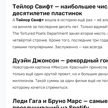
Тейлор Свифт — наибольшее чис
десятилетие пластинок
А
Тейлор Свифт
вошла в историю ещё раз — её а
на виниле за последние десять лет. Только вдумайт
The Tortured Poets Department занял второе место,
четвёртой строчке. Кроме того, последние три го
самыми популярными. Заслуженно — как всегда.
Дуэйн Джонсон — рекордный го
Новогодняя картина «Миссия: Красный» принесла
только ещё один крутой проект, но и большие день
миллионов. Такой суммы за один фильм ещё не пол
которому хочется стремиться.
Леди Гага и Бруно Марс — самы
прослушиваний на Spotify