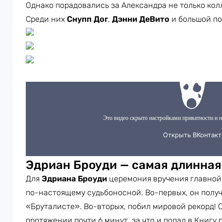
Однако порадовались за Александра не только колл
Среди них
Снупп Дог
,
Дэнни ДеВито
и большой по
Эдриан Броуди — самая длинная
Для
Эдриана Броуди
церемония вручения главной 
по-настоящему судьбоносной. Во-первых, он получи
«Бруталисте». Во-вторых, побил мировой рекорд! 
протяжении почти 6 минут, за что и попал в Книгу 