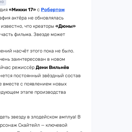
но
едия
«Микки 17»
с
Робертом
рафия актёра не обновлялась
 известно, что креаторы
«Дюны»
 часть фильма. Звезде может
ний насчёт этого пока не было.
чень заинтересован в новом
Сейчас режиссёр
Дени Вильнёв
анется постоянный звёздный состав
же вместе с появлением новых
ледующем этапе производства
еть звезду в злодейском амплуа! В
рсонаж Скайтейл — ключевой