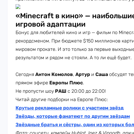
«Minecraft в кино» — наибольши
игровой адаптации
Бонус для любителей кино и игр — фильм по Minecra
рекордсменом. При бюджете $150 миллионов карти
мировом прокате. И это только за первые выходны
результатом и рядом не стояли. А то ли ещё будет.
Сегодня
Антон Комолов
,
Артур
и
Саша
обсудят те
прямом эфире
Европы Плюс
.
Не пропусти шоу
РАШ
с 20:00 до 22:00!
Читай другие подборки на Европе Плюс:
Крутые рекламные ролики с участием звёзд
Звёзды, которые фанатеют по другим звёздам
Звёздные братья и сёстры, один из которых бо
Фото: соцсети, кампейн Hublot,
Inez & Vinoodh
, арх