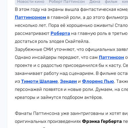
Новости кино
Роберт Паттинсон
Дюна
фильм
ки
В этом году на экраны вышла фантастическая ком
Паттинсоном
в главной роли, а до этого фильмог
несколько лет. Пора её хорошенько оживить! Стало
рассматривают
Роберта
на главную роль в третью
достаться роль злодея Скайтейла.
Зарубежные СМИ уточняют, что официальных заявле
Однако инсайдеры передают, что сам
Паттинсон
о
проекте и с радостью присоединился бы к касту. 
заканчивает работу над сценарием. В фильме ост
из
Тимоти Шаламе
,
Зендеи
и
Флоренс Пью
. Так
персонажей появятся и новые роли. Думаем, на с
креаторы и займутся подбором актёров.
Фанаты Паттинсона уже заинтригованы и хотят вид
оригинальных произведениях
Фрэнка Герберта
пе