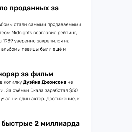
ло проданных за
льбомы стали самыми продаваемыми
есь: Midnights возглавил рейтинг,
 а 1989 уверенно закрепился на
да альбомы певицы были ещё и
норар за фильм
 в копилку
Дуэйна Джонсона
не
ги. За съёмки Скала заработал $50
учал ни один актёр. Достижение, к
е быстрые 2 миллиарда