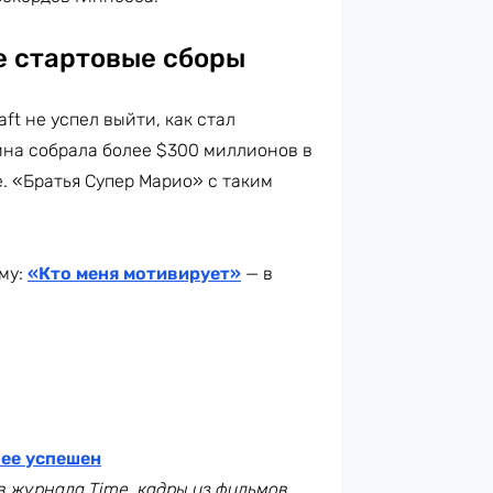
е стартовые сборы
ft не успел выйти, как стал
на собрала более $300 миллионов в
е. «Братья Супер Марио» с таким
му:
«Кто меня мотивирует»
— в
лее успешен
ив журнала
Time,
кадры из фильмов