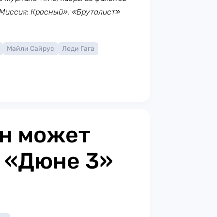
 «Миссия: Красный», «Бруталист»
Майли Сайрус
Леди Гага
он может
в «Дюне 3»