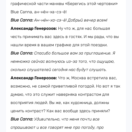
графической части манхвы «Берегись этой чертовки»
Blue Canna, ан-нён-ха-сэ-ё!
Blue Canna:
Ан
-
нён
-
ха
-
сэ
-
ё
!
Добрый вечер всем!
Александр Генерозов:
Ну что ж, для нас большая
честь принимать вас здесь в гостях. И мы рады, что вы
нашли время в вашем графике для этой поездки.
Blue Canna:
Спасибо большое вам за приглашение. Я
немножко сейчас волнуюсь из-за того, что ощущаю,
сколько слушателей сегодня нас будут слушать.
Александр Генерозов:
Что ж, Москва встретила вас,
возможно, не самой приветливой погодой. Но вот я так
думаю, что это служит наверняка контрастом для
восприятия людей. Вы же, как художница, должны
ценить контраст? Как вас вообще здесь приняли?
Blue Canna:
Удивительно, что меня почти все
спрашивают и все говорят мне про погоду, про