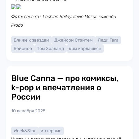
Фото: соцсети, Lachlan Bailey, Kevin Mazur, кампейн
Prada
Ближе к звездам
Джейсон Стэйтем
Леди Гага
Бейонсе
Том Холланд
ким кардашьян
Blue Canna — про комиксы,
k-pop и впечатления о
России
10 декабря 2025
Week&Star
интервью