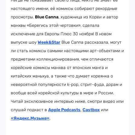
Нигде не показывает своего лица, никто не знает её
настоящего имени, её комиксы собирают рекордные
просмотры.
Blue Canna
, художница из Кореи и автор
манхвы «Берегись этой чертовки», сделала
исключение для Европы Плюс 30 ноября! В новом
выпуске шоу
Week&Star
Blue Canna рассказала, могут
ли стать комиксы самыми настоящими арт-объектами и
предметами коллекционирования, чем отличаются
корейские комиксы манхва от японских манга и
китайских маньхуа, а также что думает кореянка о
невероятной популярности k-pop, стрит-фуда, дорам и
вообще всей корейской культуры в мире и России.
Читай эксклюзивное интервью ниже, смотри видео или
слушай подкаст в
Apple Podcasts
,
Castbox
или
«Яндекс.Музыке»
.