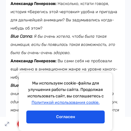
Александр Генерозов:
Насколько, кстати говоря,
история «Берегись этой чертовки» удобна и пригодна
для дальнейшей анимации? Вы задумывались когда-
нибудь об этом?
Blue Canna:
Я бы очень хотела, чтобы была такая
анимация, если бы появилась такая возможность, это
было бы очень-очень здорово.
Александр Генерозов:
Вы сами себя не пробовали
ещё именно в анимационном жанре на уровне какого-
нибудь коротенького фильма?
Мы используем cookie-файлы для
Blue Canna:
Мой единственный опыт пересечения с
улучшения работы сайта. Продолжая
анимацией был во время учёбы в институте. Я взяла
использовать сайт, вы соглашаетесь с
Тема дня
Гороскоп
один курс по анимации и поняла, что, конечно, вебтун,
Политикой использования cookie.
манхва — это всё тяжелый труд, но то, чем занимаются
Согласен
аниматоры, — это очень-очень-очень тяжело. Поэтому
LIVE
я прослушала одну лекцию и ушла оттуда.