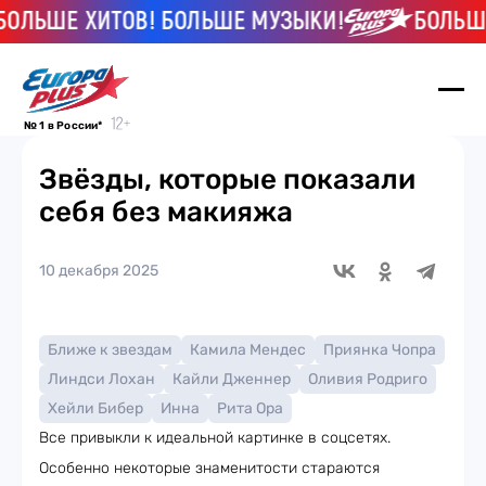
ШЕ ХИТОВ! БОЛЬШЕ МУЗЫКИ!
БОЛЬШЕ ХИ
№ 1 в России*
Звёзды, которые показали
себя без макияжа
10 декабря 2025
Ближе к звездам
Камила Мендес
Приянка Чопра
Линдси Лохан
Кайли Дженнер
Оливия Родриго
Хейли Бибер
Инна
Рита Ора
Все привыкли к идеальной картинке в соцсетях.
Особенно некоторые знаменитости стараются