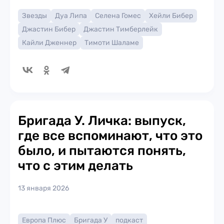
Звезды
Дуа Липа
Селена Гомес
Хейли Бибер
Джастин Бибер
Джастин Тимберлейк
Кайли Дженнер
Тимоти Шаламе
Бригада У. Личка: выпуск,
где все вспоминают, что это
было, и пытаются понять,
что с этим делать
13 января 2026
Европа Плюс
Бригада У
подкаст