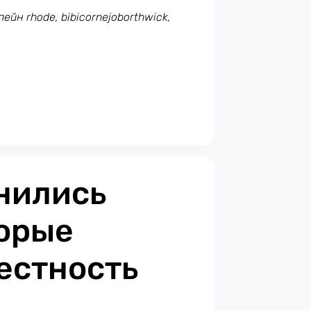
ейн rhode, bibicornejoborthwick,
нились
торые
естность