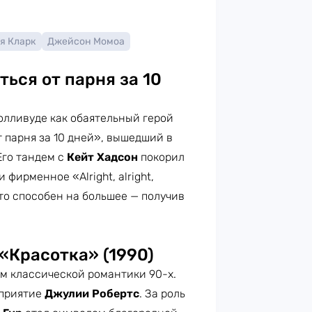
я Кларк
Джейсон Момоа
ься от парня за 10
Голливуде как обаятельный герой
 парня за 10 дней», вышедший в
Его тандем с
Кейт Хадсон
покорил
фирменное «Alright, alright,
 что способен на большее — получив
«Красотка» (1990)
м классической романтики 90-х.
сприятие
Джулии Робертс
. За роль