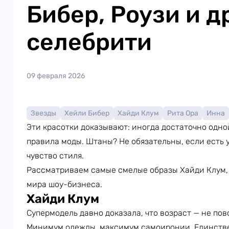
Бибер, Роузи и д
селебрити
09 февраля 2026
Звезды
Хейли Бибер
Хайди Клум
Рита Ора
Инна
Эти красотки доказывают: иногда достаточно одно
правила моды. Штаны? Не обязательны, если есть 
чувство стиля.
Рассматриваем самые смелые образы Хайди Клум, 
мира шоу-бизнеса.
Хайди Клум
Супермодель давно доказала, что возраст — не пов
Минимум одежды, максимум самоиронии. Единстве