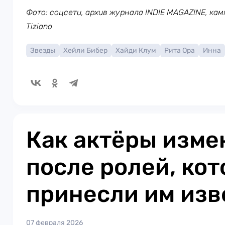
Фото: соцсети, архив журнала INDIE MAGAZINE, камп
Tiziano
Звезды
Хейли Бибер
Хайди Клум
Рита Ора
Инна
Как актёры изме
после ролей, ко
принесли им изв
07 февраля 2026