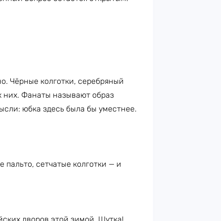
но. Чёрные колготки, серебряный
х них. Фанаты называют образ
ысли: юбка здесь была бы уместнее.
 пальто, сетчатые колготки — и
йских дворов этой зимой. Шутка!