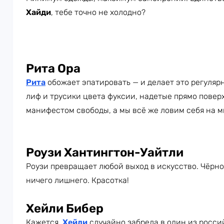
Хайди
, тебе точно не холодно?
Рита Ора
Рита
обожает эпатировать — и делает это регуляр
лиф и трусики цвета фуксии, надетые прямо повер
манифестом свободы, а мы всё же ловим себя на м
Роузи Хантингтон-Уайтли
Роузи превращает любой выход в искусство. Чёрное
ничего лишнего. Красотка!
Хейли Бибер
Кажется,
Хейли
случайно забрела в один из росси