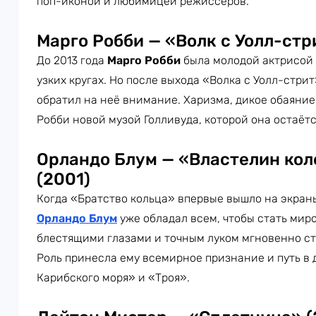
поп-иконой и любимицей режиссёров.
Марго Робби — «Волк с Уолл-стр
До 2013 года
Марго Робби
была молодой актрисой 
узких кругах. Но после выхода «Волка с Уолл-стри
обратил на неё внимание. Харизма, дикое обаяние
Робби новой музой Голливуда, которой она остаётся
Орландо Блум — «Властелин кол
(2001)
Когда «Братство кольца» впервые вышло на экраны
Орландо Блум
уже обладал всем, чтобы стать миро
блестящими глазами и точным луком мгновенно с
Роль принесла ему всемирное признание и путь в
Карибского моря» и «Троя».