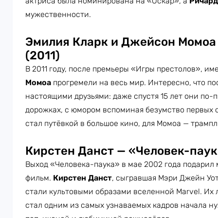
актриса была номинирована на «Оскар», а
Ричард
мужественности.
Эмилия Кларк и Джейсон Момоа
(2011)
В 2011 году, после премьеры «Игры престолов», и
Момоа
прогремели на весь мир. Интересно, что по
настоящими друзьями: даже спустя 15 лет они по-
дорожках, с юмором вспоминая безумство первых 
стал путёвкой в большое кино, для Момоа — трамп
Кирстен Данст — «Человек-паук
Выход «Человека-паука» в мае 2002 года подарил 
фильм.
Кирстен Данст
, сыгравшая Мэри Джейн Уо
стали культовыми образами вселенной Marvel. Их
стал одним из самых узнаваемых кадров начала ну