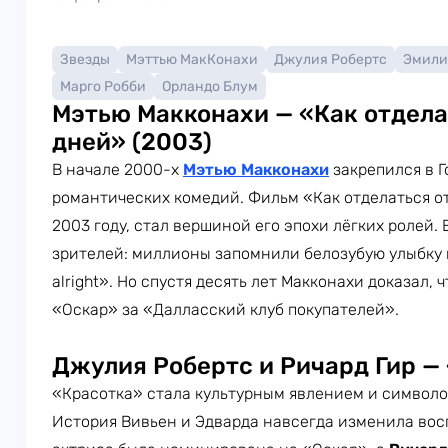
Звезды
Мэттью МакКонахи
Джулия Робертc
Эмили
Марго Робби
Орландо Блум
Мэтью Макконахи — «Как отделат
дней» (2003)
В начале 2000-х
Мэтью Макконахи
закрепился в 
романтических комедий. Фильм «Как отделаться от
2003 году, стал вершиной его эпохи лёгких ролей. 
зрителей: миллионы запомнили белозубую улыбку и 
alright». Но спустя десять лет Макконахи доказал,
«Оскар» за «Далласский клуб покупателей».
Джулия Робертс и Ричард Гир — 
«Красотка» стала культурным явлением и символо
История Вивьен и Эдварда навсегда изменила во