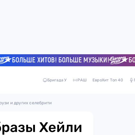
БОЛЬШЕ ХИТОВ! БОЛЬШЕ МУЗЫКИ!
БОЛЬШ
Бригада У
РАШ
ЕвроХит Топ 40
оузи и других селебрити
бразы Хейли