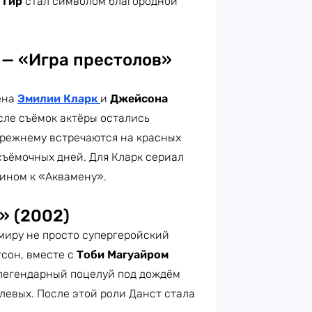
 Гир
стал символом благородной
 — «Игра престолов»
мена
Эмилии Кларк
и
Джейсона
сле съёмок актёры остались
прежнему встречаются на красных
съёмочных дней. Для Кларк сериал
лином к «Аквамену».
» (2002)
миру не просто супергеройский
тсон, вместе с
Тоби Магуайром
 легендарный поцелуй под дождём
левых. После этой роли Данст стала