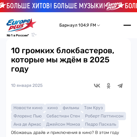
БОЛЬШЕ ХИТОВ! БОЛЬШЕ МУЗЫКИ!
БОЛЬШЕ
Барнаул 104,9 FM
№ 1 в России*
10 громких блокбастеров,
которые мы ждём в 2025
году
10 января 2025
Новости кино
кино
фильмы
Том Круз
Флоренс Пью
Себастиан Стен
Роберт Паттинсон
Ана де Армас
Джейсон Момоа
Педро Паскаль
Обожаешь драйв и приключения в кино? В этом году