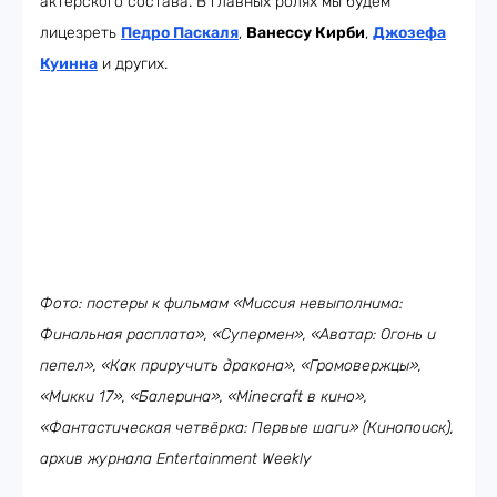
актёрского состава. В главных ролях мы будем
лицезреть
Педро Паскаля
,
Ванессу Кирби
,
Джозефа
Куинна
и других.
Фото: постеры к фильмам «Миссия невыполнима:
Финальная расплата», «Супермен», «Аватар: Огонь и
пепел», «Как приручить дракона», «Громовержцы»,
«Микки 17», «Балерина», «Minecraft в кино»,
«Фантастическая четвёрка: Первые шаги» (Кинопоиск),
архив журнала Entertainment Weekly