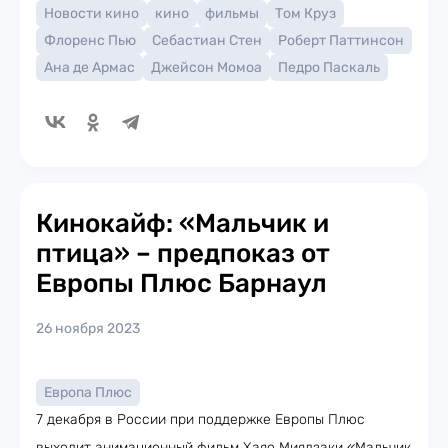
Новости кино
кино
фильмы
Том Круз
Флоренс Пью
Себастиан Стен
Роберт Паттинсон
Ана де Армас
Джейсон Момоа
Педро Паскаль
Кинокайф: «Мальчик и
птица» – предпоказ от
Европы Плюс Барнаул
26 ноября 2023
Европа Плюс
7 декабря в России при поддержке Европы Плюс
выходит анимационный фильм Хаяо Миядзаки «Мальчик