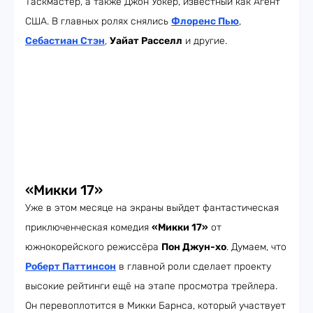
Таскмастер, а также Джон Уокер, известный как Агент
США. В главных ролях снялись
Флоренс Пью
,
Себастиан Стэн
,
Уайат Расселл
и другие.
«Микки 17»
Уже в этом месяце на экраны выйдет фантастическая
приключенческая комедия
«Микки 17»
от
южнокорейского режиссёра
Пон Джун-хо
. Думаем, что
Роберт Паттинсон
в главной роли сделает проекту
высокие рейтинги ещё на этапе просмотра трейлера.
Он перевоплотится в Микки Барнса, который участвует