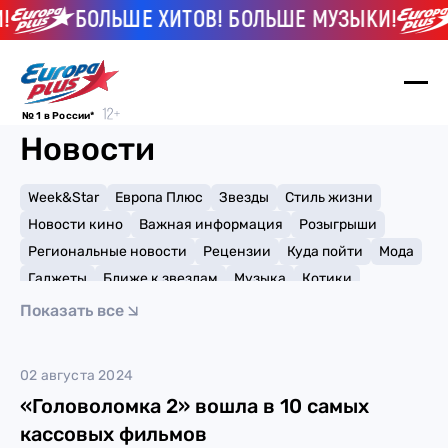
!
БОЛЬШЕ ХИТОВ! БОЛЬШЕ МУЗЫКИ!
№ 1 в России*
Новости
Week&Star
Европа Плюс
Звезды
Стиль жизни
Новости кино
Важная информация
Розыгрыши
Региональные новости
Рецензии
Куда пойти
Мода
Гаджеты
Ближе к звездам
Музыка
Котики
Мемы и тренды
Факты и списки
Премии
Показать все
Путешествия
Рейтинги
Игры
Pixar
02 августа 2024
«Головоломка 2» вошла в 10 самых
кассовых фильмов