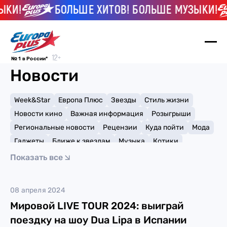
ЫКИ!
БОЛЬШЕ ХИТОВ! БОЛЬШЕ МУЗЫКИ!
№ 1 в России*
Новости
Week&Star
Европа Плюс
Звезды
Стиль жизни
Новости кино
Важная информация
Розыгрыши
Региональные новости
Рецензии
Куда пойти
Мода
Гаджеты
Ближе к звездам
Музыка
Котики
Мемы и тренды
Факты и списки
Премии
Показать все
Путешествия
Рейтинги
Игры
Dua Lipa
08 апреля 2024
Мировой LIVE TOUR 2024: выиграй
поездку на шоу Dua Lipa в Испании