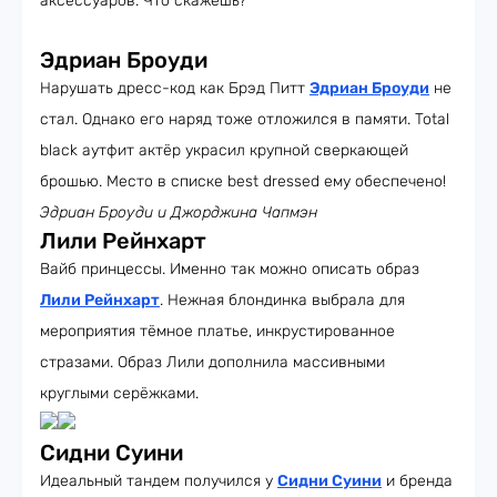
аксессуаров. Что скажешь?
Эдриан Броуди
Нарушать дресс-код как Брэд Питт
Эдриан Броуди
не
стал. Однако его наряд тоже отложился в памяти. Total
black аутфит актёр украсил крупной сверкающей
брошью. Место в списке best dressed ему обеспечено!
Эдриан Броуди и Джорджина Чапмэн
Лили Рейнхарт
Вайб принцессы. Именно так можно описать образ
Лили Рейнхарт
. Нежная блондинка выбрала для
мероприятия тёмное платье, инкрустированное
стразами. Образ Лили дополнила массивными
круглыми серёжками.
Сидни Суини
Идеальный тандем получился у
Сидни Суини
и бренда