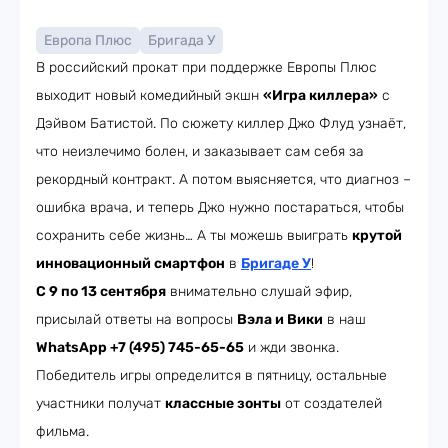
Европа Плюс
Бригада У
В российский прокат при поддержке Европы Плюс
выходит новый комедийный экшн
«Игра киллера»
с
Дэйвом Батистой. По сюжету киллер Джо Флуд узнаёт,
что неизлечимо болен, и заказывает сам себя за
рекордный контракт. А потом выясняется, что диагноз –
ошибка врача, и теперь Джо нужно постараться, чтобы
сохранить себе жизнь… А ты можешь выиграть
крутой
инновационный смартфон
в
Бригаде У
!
С 9 по 13 сентября
внимательно слушай эфир,
присылай ответы на вопросы
Вэла и Вики
в наш
WhatsApp +7 (495) 745-65-65
и жди звонка.
Победитель игры определится в пятницу, остальные
участники получат
классные зонты
от создателей
фильма.