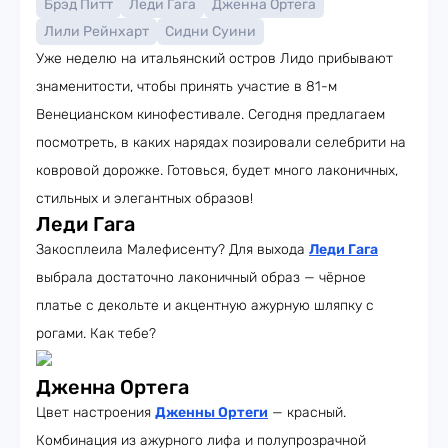
Брэд Питт
Леди Гага
Дженна Ортега
Лили Рейнхарт
Сидни Суини
Уже неделю на итальянский остров Лидо прибывают
знаменитости, чтобы принять участие в 81-м
Венецианском кинофестивале. Сегодня предлагаем
посмотреть, в каких нарядах позировали селебрити на
ковровой дорожке. Готовься, будет много лаконичных,
стильных и элегантных образов!
Леди Гага
Закосплеила Малефисенту? Для выхода
Леди Гага
выбрала достаточно лаконичный образ — чёрное
платье с декольте и акцентную ажурную шляпку с
рогами. Как тебе?
Дженна Ортега
Цвет настроения
Дженны Ортеги
— красный.
Комбинация из ажурного лифа и полупрозрачной