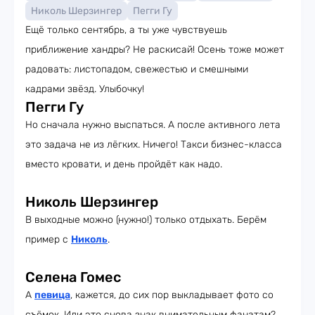
Николь Шерзингер
Пегги Гу
Ещё только сентябрь, а ты уже чувствуешь
приближение хандры? Не раскисай! Осень тоже может
радовать: листопадом, свежестью и смешными
кадрами звёзд. Улыбочку!
Пегги Гу
Но сначала нужно выспаться. А после активного лета
это задача не из лёгких. Ничего! Такси бизнес-класса
вместо кровати, и день пройдёт как надо.
Николь Шерзингер
В выходные можно (нужно!) только отдыхать. Берём
пример с
Николь
.
Селена Гомес
А
певица
, кажется, до сих пор выкладывает фото со
съёмок. Или это снова знак внимательным фанатам?