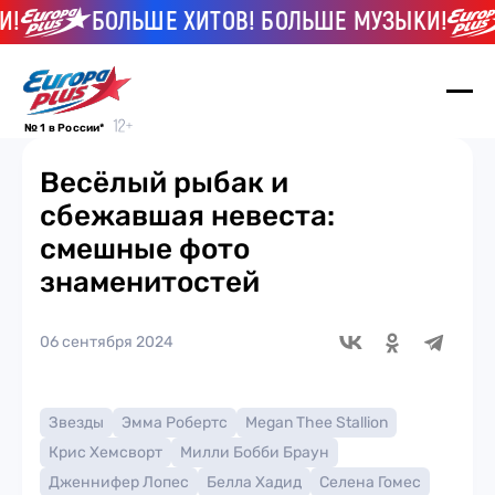
БОЛЬШЕ ХИТОВ! БОЛЬШЕ МУЗЫКИ!
№ 1 в России*
Весёлый рыбак и
сбежавшая невеста:
смешные фото
знаменитостей
06 сентября 2024
Звезды
Эмма Робертс
Megan Thee Stallion
Крис Хемсворт
Милли Бобби Браун
Дженнифер Лопес
Белла Хадид
Селена Гомес