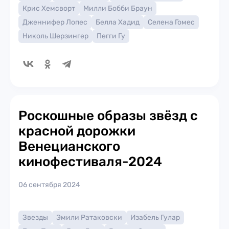
Крис Хемсворт
Милли Бобби Браун
Дженнифер Лопес
Белла Хадид
Селена Гомес
Николь Шерзингер
Пегги Гу
Роскошные образы звёзд с
красной дорожки
Венецианского
кинофестиваля-2024
06 сентября 2024
Звезды
Эмили Ратаковски
Изабель Гулар