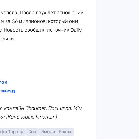
 успела. После двух лет отношений
ом за $6 миллионов, который они
. Новость сообщил источник Daily
ались.
ток
 звёзд
r,
кампейн Chaumet, BoxLunch, Miu
к» (Кинопоиск, Kinorium)
офи Тернер
Сиа
Эмилия Кларк