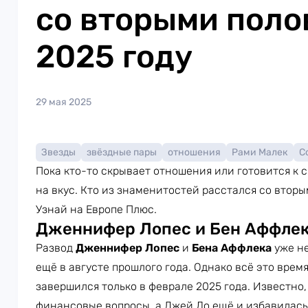
со вторыми поло
2025 году
29 мая 2025
Звезды
звёздные пары
отношения
Рами Малек
С
Пока кто-то скрывает отношения или готовится к 
на вкус. Кто из знаменитостей расстался со втор
Узнай на Европе Плюс.
Дженнифер Лопес и Бен Аффле
Развод
Дженнифер Лопес
и
Бена Аффлека
уже не
ещё в августе прошлого года. Однако всё это врем
завершился только в феврале 2025 года. Известно
финансовые вопросы, а Джей Ло ещё и избавилась