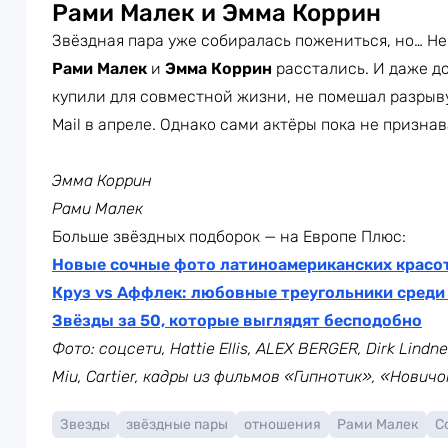
Рами Малек и Эмма Коррин
Звёздная пара уже собиралась пожениться, но… Не
Рами Малек
и
Эмма Коррин
расстались. И даже д
купили для совместной жизни, не помешал разрыву
Mail в апреле. Однако сами актёры пока не признав
Эмма Коррин
Рами Малек
Больше звёздных подборок — на Европе Плюс:
Новые сочные фото латиноамериканских красо
Круз vs Аффлек: любовные треугольники среди
Звёзды за 50, которые выглядят бесподобно
Фото: соцсети, Hattie Ellis, ALEX BERGER, Dirk Lindne
Miu, Cartier, кадры из фильмов «Гипнотик», «Новичо
Звезды
звёздные пары
отношения
Рами Малек
С