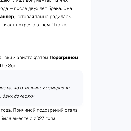
дают лишь документы. Из них
года — после двух лет брака. Она
Уандер
, которая тайно родилась
ючает встреч с отцом. Что же
н
анским аристократом
Перегрином
The Sun:
месте, но отношения исчерпали
и двух дочерях».
 года. Причиной подозрений стала
была вместе с 2023 года.