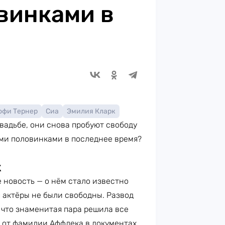
винками в
офи Тернер
Сиа
Эмилия Кларк
свадьбе, они снова пробуют свободу
ыми половинками в последнее время?
к
 новость — о нём стало известно
я актёры не были свободны. Развод
, что знаменитая пара решила все
 от фамилии Аффлека в документах.