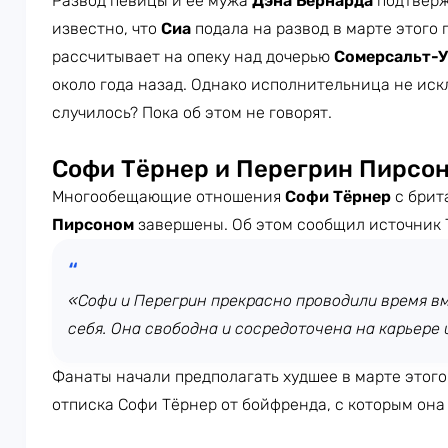
Развод певицы и её мужа
Дэна Бернарда
подтверж
известно, что
Сиа
подала на развод в марте этого 
рассчитывает на опеку над дочерью
Сомерсальт-
около года назад. Однако исполнительница не искл
случилось? Пока об этом не говорят.
Софи Тёрнер и Перегрин Пирсо
Многообещающие отношения
Софи Тёрнер
с брит
Пирсоном
завершены. Об этом сообщил источник 
«Софи и Перегрин прекрасно проводили время в
себя. Она свободна и сосредоточена на карьере 
Фанаты начали предполагать худшее в марте этого
отписка Софи Тёрнер от бойфренда, с которым она 