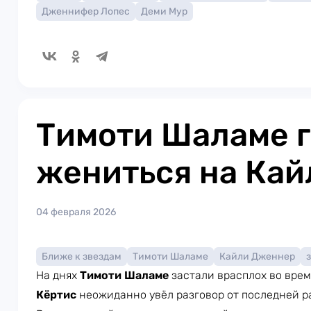
Дженнифер Лопес
Деми Мур
Тимоти Шаламе г
жениться на Ка
04 февраля 2026
Ближе к звездам
Тимоти Шаламе
Кайли Дженнер
На днях
Тимоти Шаламе
застали врасплох во вре
Кёртис
неожиданно увёл разговор от последней р