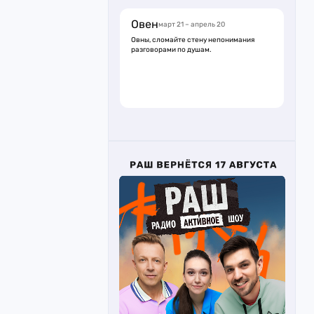
Овен
март 21 – апрель 20
Овны, сломайте стену непонимания
разговорами по душам.