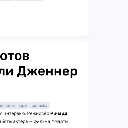
отов
йли Дженнер
звёздные пары
свадьба
мя интервью. Режиссёр
Ричард
аботы актёра — фильма «Марти