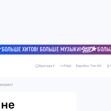
ЬШЕ ХИТОВ! БОЛЬШЕ МУЗЫКИ!
БОЛЬШЕ Х
Бригада У
РАШ
ЕвроХит Топ 40
 возраст
 не