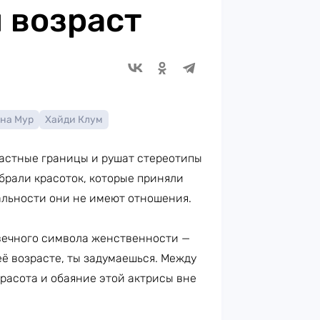
 возраст
на Мур
Хайди Клум
астные границы и рушат стереотипы
обрали красоток, которые приняли
еальности они не имеют отношения.
 вечного символа женственности —
 её возрасте, ты задумаешься. Между
красота и обаяние этой актрисы вне