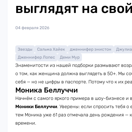
выглядят на свой
04 февраля 2026
Звезды
Сальма Хайек
дженнифер энистон
Джулиа
Дженнифер Лопес
Деми Мур
Знаменитости из нашей подборки размывают возр
о том, как женщина должна выглядеть в 50+. Мы с
себя — но не цифры в паспорте. Потому что к их р
Моника Беллуччи
Начнём с самого яркого примера в шоу-бизнесе и
Моники Беллуччи
. Уверены: если спросить тебя о
тем Моника уже 61 раз отмечала день рождения — 
времени.