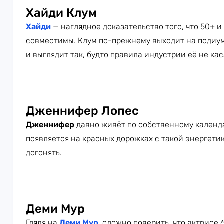
Хайди Клум
Хайди
— наглядное доказательство того, что 50+ 
совместимы. Клум по-прежнему выходит на подиум
и выглядит так, будто правила индустрии её не ка
Дженнифер Лопес
Дженнифер
давно живёт по собственному календар
появляется на красных дорожках с такой энергетик
догонять.
Деми Мур
Глядя на
Деми Мур
, сложно поверить, что актрисе 