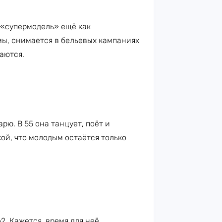
и «супермодель» ещё как
ы, снимается в бельевых кампаниях
саются.
ю. В 55 она танцует, поёт и
ой, что молодым остаётся только
62. Кажется, время для неё