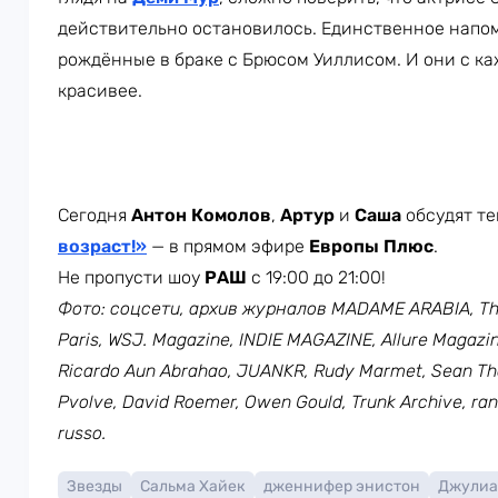
действительно остановилось. Единственное напом
рождённые в браке с Брюсом Уиллисом. И они с ка
красивее.
Сегодня
Антон Комолов
,
Артур
и
Саша
обсудят те
возраст!»
— в прямом эфире
Европы Плюс
.
Не пропусти шоу
РАШ
с 19:00 до 21:00!
Фото: соцсети, архив журналов MADAME ARABIA, Th
Paris, WSJ. Magazine, INDIE MAGAZINE, Allure Magazine
Ricardo Aun Abrahao, JUANKR, Rudy Marmet, Sean T
Pvolve, David Roemer, Owen Gould, Trunk Archive, r
russo.
Звезды
Сальма Хайек
дженнифер энистон
Джулиа