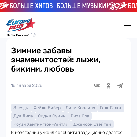
БОЛЬШЕ ХИТОВ! БОЛЬШЕ МУЗЫКИ!
БОЛЬШ
№ 1 в России*
Зимние забавы
знаменитостей: лыжи,
бикини, любовь
16 января 2026
Звезды
Хейли Бибер
Лили Коллинз
Галь Гадот
Дуа Липа
Сидни Суини
Рита Ора
Роузи Хантингтон-Уайтли
Джейсон Стэйтем
В новогодний уикенд селебрити традиционно делятся