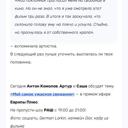
«Мой поклонник пригласил меня на свидание в
кино. Но он не знал, что я уже смотрела этот
фильм три раза. В итоге я так заскучала, что
склонила голову ему на плечо и уснула. Стыдно,
но проснулась я от собственного храпа»,
— вспоминала артистка.
В следующий раз лучше уточнить, выспалась ли твоя
половинка.
Сегодня
Антон Комолов
,
Артур
и
Саша
обсудят тему:
«Моё самое ужасное свидание»
— в прямом эфире
Европы Плюс
.
Не пропусти шоу
РАШ
с 19:00 до 21:00!
Фото: соцсети, German Larkin, капмейн Dior, кадр из
фильма