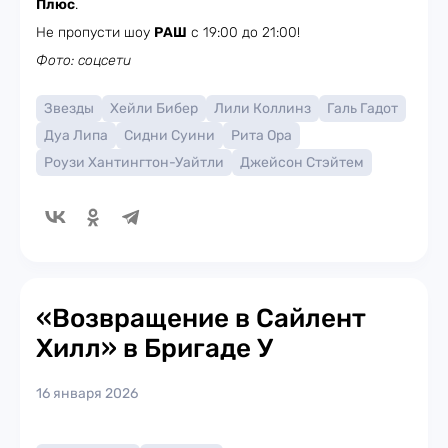
Плюс
.
Не пропусти шоу
РАШ
с 19:00 до 21:00!
Фото: соцсети
Звезды
Хейли Бибер
Лили Коллинз
Галь Гадот
Дуа Липа
Сидни Суини
Рита Ора
Роузи Хантингтон-Уайтли
Джейсон Стэйтем
«Возвращение в Сайлент
Хилл» в Бригаде У
16 января 2026