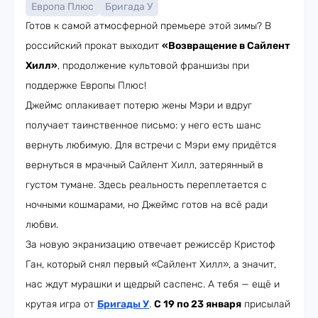
Европа Плюс
Бригада У
Готов к самой атмосферной премьере этой зимы? В
российский прокат выходит
«Возвращение в Сайлент
Хилл»
, продолжение культовой франшизы при
поддержке Европы Плюс!
Джеймс оплакивает потерю жены Мэри и вдруг
получает таинственное письмо: у него есть шанс
вернуть любимую. Для встречи с Мэри ему придётся
вернуться в мрачный Сайлент Хилл, затерянный в
густом тумане. Здесь реальность переплетается с
ночными кошмарами, но Джеймс готов на всё ради
любви.
За новую экранизацию отвечает режиссёр Кристоф
Ган, который снял первый «Сайлент Хилл», а значит,
нас ждут мурашки и щедрый саспенс. А тебя — ещё и
крутая игра от
Бригады У
.
С 19 по 23 января
присылай