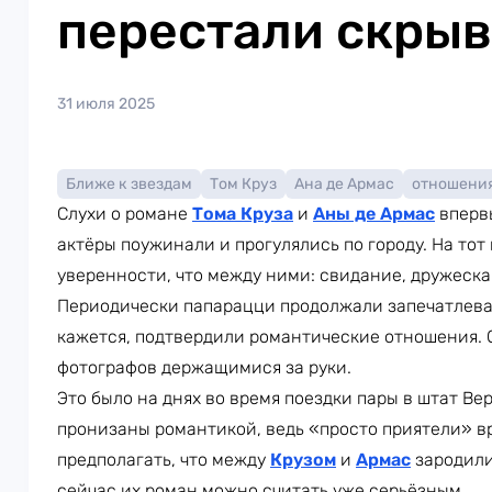
перестали скрыв
31 июля 2025
Ближе к звездам
Том Круз
Ана де Армас
отношени
Слухи о романе
Тома Круза
и
Аны де Армас
впервы
актёры поужинали и прогулялись по городу. На тот
уверенности, что между ними: свидание, дружеска
Периодически папарацци продолжали запечатлеват
кажется, подтвердили романтические отношения. 
фотографов держащимися за руки.
Это было на днях во время поездки пары в штат Ве
пронизаны романтикой, ведь «просто приятели» вря
предполагать, что между
Крузом
и
Армас
зародили
сейчас их роман можно считать уже серьёзным.