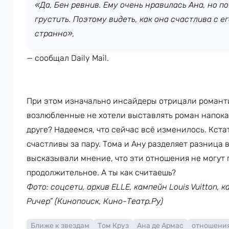
«Да, Бен ревнив. Ему очень нравилась Ана, но п
грустить. Поэтому видеть, как она счастлива с е
странно»,
— сообщал Daily Mail.
При этом изначально инсайдеры отрицали романти
возлюбленные не хотели выставлять роман напоказ
друге? Надеемся, что сейчас всё изменилось. Кста
счастливы за пару. Тома и Ану разделяет разница в
высказывали мнение, что эти отношения не могут 
продолжительное. А ты как считаешь?
Фото: соцсети, архив ELLE, кампейн Louis Vuitton, 
Ричер” (Кинопоиск, Кино-Театр.Ру)
Ближе к звездам
Том Круз
Ана де Армас
отношени