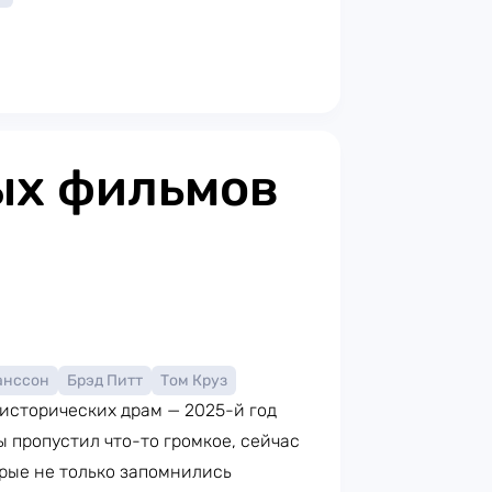
ых фильмов
анссон
Брэд Питт
Том Круз
 исторических драм — 2025-й год
ы пропустил что-то громкое, сейчас
орые не только запомнились