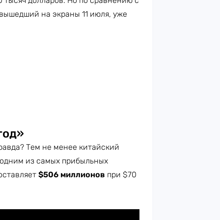
0 тысяч долларов. Но по сравнению с
вышедший на экраны 11 июля, уже
год»
равда? Тем не менее китайский
л одним из самых прибыльных
составляет
$506 миллионов
при $70