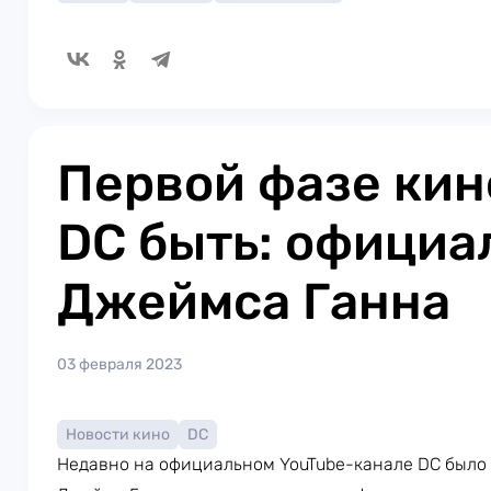
Первой фазе ки
DC быть: официа
Джеймса Ганна
03 февраля 2023
Новости кино
DC
Недавно на официальном YouTube-канале DC было 