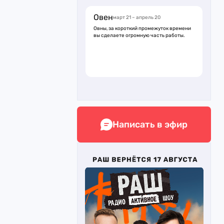
Овен
март 21 – апрель 20
Овны, за короткий промежуток времени
вы сделаете огромную часть работы.
Написать в эфир