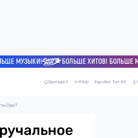
 МУЗЫКИ!
БОЛЬШЕ ХИТОВ! БОЛЬШЕ МУЗЫ
Бригада У
РАШ
ЕвроХит Топ 40
иты Оры?
бручальное