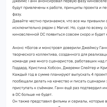
Джеймс Ганн анонсировал первую фазу киновселен
будут привлечены к работе, принципы проекта и п
фазу.
Давайте честно признаемся, что все мы привыкли
исключительно рядом с Marvel. Но, судя по всему, 
киновсленной DC появиться совсем скоро и будет
Анонс «Богов и монстров» доверили Джеймсу Ганну
творческого коллектива, созданного для реализаци
команде уже много сценаристов, работавших над п
Годдард, Кристина Хобсон, Джереми Слейтер и Кри
Каждый год в сумме планируют выпускать 4 проекта
пообещали делать на качество и писать сценарии з
приступать к съёмкам. Ганн ещё раз подтвердил и
в DC больше не будет.
Он также представил фильмы и сериалы, которые в