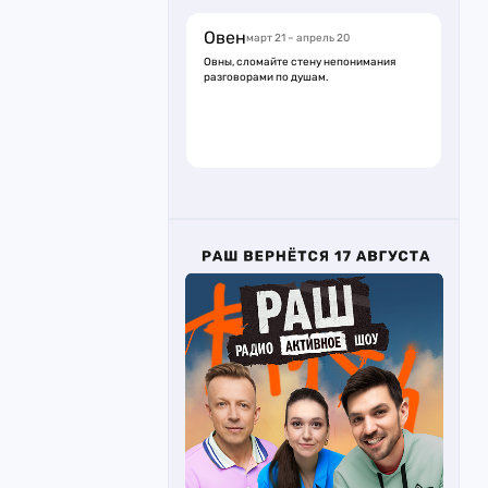
Овен
март 21 – апрель 20
Овны, сломайте стену непонимания
разговорами по душам.