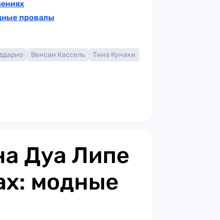
шениях
одные провалы
ддарио
Венсан Кассель
Тина Кунаки
а Дуа Липе
ах: модные