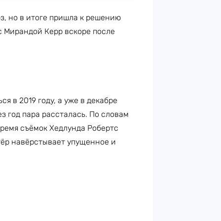
з, но в итоге пришла к решению
 с Мирандой Керр вскоре после
я в 2019 году, а уже в декабре
з год пара рассталась. По словам
ремя съёмок Хедлунда Робертс
тёр навёрстывает упущенное и