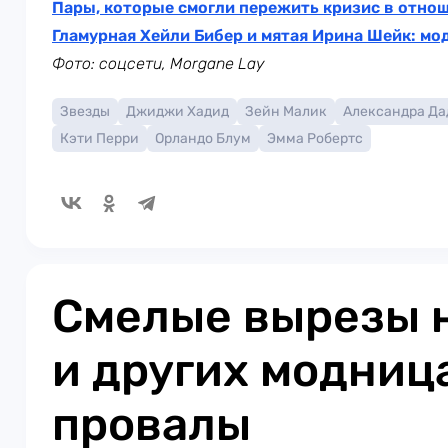
Пары, которые смогли пережить кризис в отно
Гламурная Хейли Бибер и мятая Ирина Шейк: м
Фото: соцсети,
Morgane Lay
Звезды
Джиджи Хадид
Зейн Малик
Александра Да
Кэти Перри
Орландо Блум
Эмма Робертс
Смелые вырезы н
и других модниц
провалы