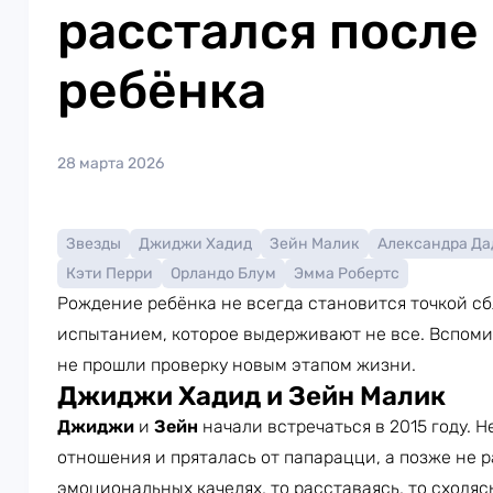
расстался после
ребёнка
28 марта 2026
Звезды
Джиджи Хадид
Зейн Малик
Александра Да
Кэти Перри
Орландо Блум
Эмма Робертс
Рождение ребёнка не всегда становится точкой сб
испытанием, которое выдерживают не все. Вспоми
не прошли проверку новым этапом жизни.
Джиджи Хадид и Зейн Малик
Джиджи
и
Зейн
начали встречаться в 2015 году. 
отношения и пряталась от папарацци, а позже не р
эмоциональных качелях, то расставаясь, то сходяс