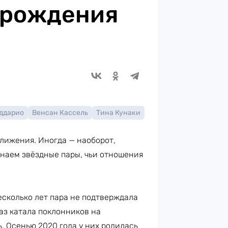
 рождения
ддарио
Венсан Кассель
Тина Кунаки
лижения. Иногда — наоборот,
наем звёздные пары, чьи отношения
Несколько лет пара не подтверждала
аз катала поклонников на
ь. Осенью 2020 года у них родилась