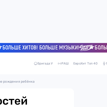
ЛЬШЕ ХИТОВ! БОЛЬШЕ МУЗЫКИ!
БОЛЬШЕ Х
Бригада У
РАШ
ЕвроХит Топ 40
ле рождения ребёнка
остей