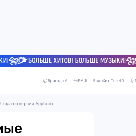
БОЛЬШЕ ХИТОВ! БОЛЬШЕ МУЗЫКИ!
Б
Бригада У
РАШ
ЕвроХит Топ 40
года по версии Apptopia
мые