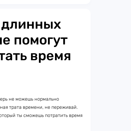
 длинных
ые помогут
тать время
перь не можешь нормально
нная трата времени, не переживай.
который ты сможешь потратить время