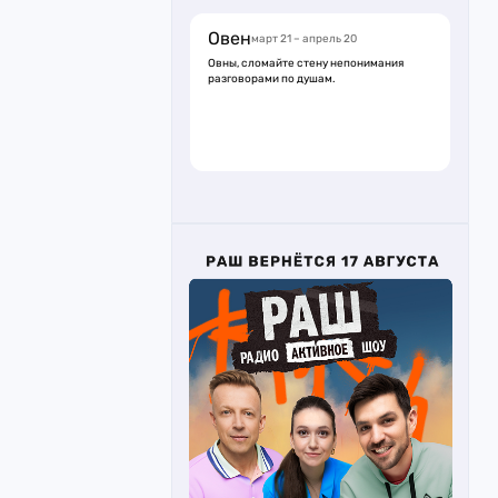
Овен
март 21 – апрель 20
Овны, сломайте стену непонимания
разговорами по душам.