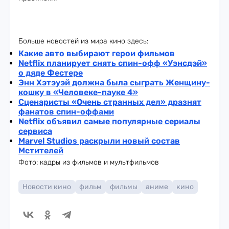
Больше новостей из мира кино здесь:
Какие авто выбирают герои фильмов
Netflix планирует снять спин-офф «Уэнсдэй»
о дяде Фестере
Энн Хэтэуэй должна была сыграть Женщину-
кошку в «Человеке-пауке 4»
Сценаристы «Очень странных дел» дразнят
фанатов спин-оффами
Netflix объявил самые популярные сериалы
сервиса
Marvel Studios раскрыли новый состав
Мстителей
Фото: кадры из фильмов и мультфильмов
Новости кино
фильм
фильмы
аниме
кино