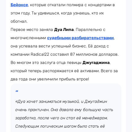
Бейонсе
, которые откатали полмира с концертами в
этом году. Ты удивишься, когда узнаешь, кто их
обогнал.
Первое место заняла
Дуа Липа
. Параллельно с
многочисленными
судебными разбирательствами
,
она успевала вести успешный бизнес. Её доход с
компании Radical22 составил 87 миллионов долларов.
Во многом это заслуга отца певицы
Джугаджина
,
который теперь распоряжается её активами. Всего за
два года они увеличили прибыль втрое!
«Дуа хочет заниматься музыкой, и Джугаджин
очень практичен. Она давала ему большую часть
заработка, после чего он стал её менеджером.
Следующим логическим шагом было стать её