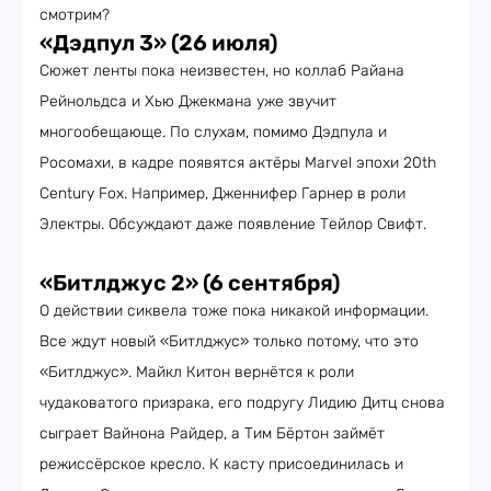
смотрим?
«Дэдпул 3» (26 июля)
Сюжет ленты пока неизвестен, но коллаб Райана
Рейнольдса и Хью Джекмана уже звучит
многообещающе. По слухам, помимо Дэдпула и
Росомахи, в кадре появятся актёры Marvel эпохи 20th
Century Fox. Например, Дженнифер Гарнер в роли
Электры. Обсуждают даже появление Тейлор Свифт.
«Битлджус 2» (6 сентября)
О действии сиквела тоже пока никакой информации.
Все ждут новый «Битлджус» только потому, что это
«Битлджус». Майкл Китон вернётся к роли
чудаковатого призрака, его подругу Лидию Дитц снова
сыграет Вайнона Райдер, а Тим Бёртон займёт
режиссёрское кресло. К касту присоединилась и