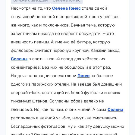
Ближе к звездам
Селена Гомес
Несмотря на то, что
Селена Гомес
стала самой
популярной персоной в соцсетях, хейтеров у неё так
же много, как и поклонников. Вечная тема, которую
завистникам никогда не надоест обсуждать, — это
внешность певицы. А именно её фигура, которую
фолловеры считают чересчур крупной. Каждый выход
Селены
в свет — новый повод для хейтерских
комментариев. Без них не обошлось и в этот раз.
На днях папарацци запечатлели
Гомес
на балконе
одного из парижских отелей. На звезде был домашний
оверсайз-look, состоящий из белой футболки и серых
пижамных штанов. Согласны, образ далеко не
глянцевый. Но, как по нам, очень милый. А сама
Селена
расплылась в нежной улыбке, ничуть не смутившись
беспардонных фотографов. Ну и как эту девушку можно
захейтить? Однако её «лишний» вес стал повесткой