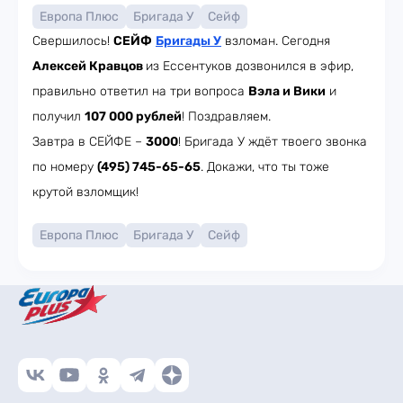
Европа Плюс
Бригада У
Сейф
Свершилось!
СЕЙФ
Бригады У
взломан. Сегодня
Алексей Кравцов
из Ессентуков дозвонился в эфир,
правильно ответил на три вопроса
Вэла и Вики
и
получил
107 000 рублей
! Поздравляем.
Завтра в СЕЙФЕ –
3000
! Бригада У ждёт твоего звонка
по номеру
(495) 745-65-65
. Докажи, что ты тоже
крутой взломщик!
Европа Плюс
Бригада У
Сейф