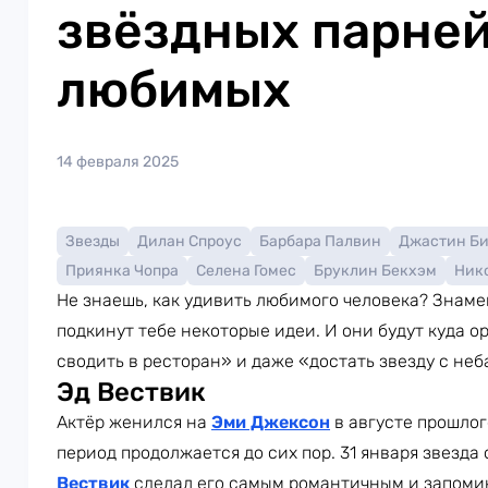
звёздных парней
любимых
14 февраля 2025
Звезды
Дилан Спроус
Барбара Палвин
Джастин Б
Приянка Чопра
Селена Гомес
Бруклин Бекхэм
Ник
Не знаешь, как удивить любимого человека? Знам
подкинут тебе некоторые идеи. И они будут куда ор
сводить в ресторан» и даже «достать звезду с неб
Эд Вествик
Актёр женился на
Эми Джексон
в августе прошлог
период продолжается до сих пор. 31 января звезда
Вествик
сделал его самым романтичным и запоми