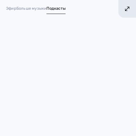
И!
БОЛЬШЕ ХИТОВ! БОЛЬШЕ МУЗЫКИ!
Эфир
Больше музыки
Подкасты
№ 1 в России*
Рита Ора выходит замуж за
режиссёра «Тора» Тайку
Вайтити
09 июня 2022
Звезды
Рита Ора
звёздные пары
Рита Ора
собралась замуж за режиссёра
Тайку
Вайтити
. Совсем скоро влюблённые сыграют свадьбу,
которую планируют отпраздновать дважды. Сначала