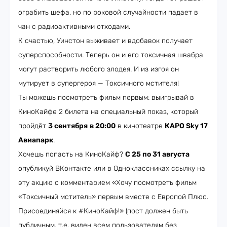
ограбить шефа, но по роковой случайности падает в
чан с радиоактивными отходами.
К счастью, Уинстон выживает и вдобавок получает
суперспособности. Теперь он и его токсичная швабра
могут растворить любого злодея. И из изгоя он
мутирует в супергероя — Токсичного мстителя!
Ты можешь посмотреть фильм первым: выигрывай в
КиноКайфе 2 билета на специальный показ, который
пройдёт
3 сентября
в 20:00
в кинотеатре
КАРО Sky 17
Авиапарк
.
Хочешь попасть на КиноКайф?
С 25 по 31 августа
опубликуй ВКонтакте или в Одноклассниках ссылку на
эту акцию с комментарием «Хочу посмотреть фильм
«Токсичный мститель» первым вместе с Европой Плюс.
Присоединяйся к #КиноКайф!» (пост должен быть
публичным, т.е. виден всем пользователям без