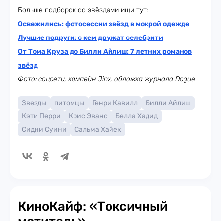
Больше подборок со звёздами ищи тут:
Освежились: фотосессии звёзд в мокрой одежде
Лучшие подруги: с кем дружат селебрити
От Тома Круза до Билли Айлиш: 7 летних романов
звёзд
Фото: соцсети, кампейн Jinx, обложка журнала Dogue
Звезды
питомцы
Генри Кавилл
Билли Айлиш
Кэти Перри
Крис Эванс
Белла Хадид
Сидни Суини
Сальма Хайек
КиноКайф: «Токсичный