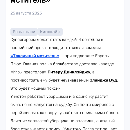
мститель»
25 августа 2025
Розыгрыши
Кинокайф
Супергероем может стать каждый! 4 сентября в
российский прокат выходит отвязная комедия
«
Токсичный мститель
»
— при поддержке Европы
Плюс. Главная роль в блокбастере досталась звезде
«Игры престолов»
Питеру Динклэйджу
, а
противостоять ему будет неузнаваемый
Элайджа Вуд
.
Это будет мощный токсик!
Уинстон работает уборщиком и в одиночку растит
сына, но не жалуется на судьбу. Он почти смирился с
серой жизнью, как вдруг узнаёт, что неизлечимо болен.
Лечение зарплатой уборщика не оплатишь, а жадный
босс отказывается помочь Уинстону. Тогда тот решает