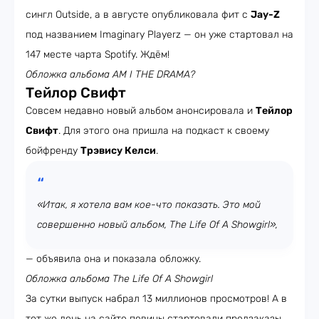
сингл Outside, а в августе опубликовала фит с
Jay-Z
под названием Imaginary Playerz — он уже стартовал на
147 месте чарта Spotify. Ждём!
Обложка альбома AM I THE DRAMA?
Тейлор Свифт
Совсем недавно новый альбом анонсировала и
Тейлор
Свифт
. Для этого она пришла на подкаст к своему
бойфренду
Трэвису Келси
.
«Итак, я хотела вам кое-что показать. Это мой
совершенно новый альбом, The Life Of A Showgirl»,
— объявила она и показала обложку.
Обложка альбома The Life Of A Showgirl
За сутки выпуск набрал 13 миллионов просмотров! А в
тот же день на сайте певицы стартовали предзаказы.