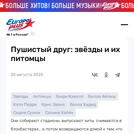
ОЛЬШЕ ХИТОВ! БОЛЬШЕ МУЗЫКИ!
БОЛЬШЕ
№ 1 в России*
Пушистый друг: звёзды и их
питомцы
25 августа 2025
Звезды
питомцы
Генри Кавилл
Билли Айлиш
Кэти Перри
Крис Эванс
Белла Хадид
Сидни Суини
Сальма Хайек
Они собирают стадионы, выпускают хиты, снимаются в
блокбастерах… а потом возвращаются домой к тем, кто