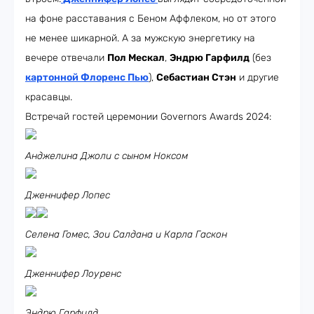
на фоне расставания с Беном Аффлеком, но от этого
не менее шикарной. А за мужскую энергетику на
вечере отвечали
Пол Мескал
,
Эндрю Гарфилд
(без
картонной Флоренс Пью
),
Себастиан Стэн
и другие
красавцы.
Встречай гостей церемонии Governors Awards 2024:
Анджелина Джоли с сыном Ноксом
Дженнифер Лопес
Селена Гомес, Зои Салдана и Карла Гаскон
Дженнифер Лоуренс
Эндрю Гарфилд