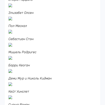
Элизабет Олсен
Пол Мескал
Себастиан Стэн
Мишель Родригес
Барри Кеоган
Деми Мур и Николь Кидман
Кейт Уинслет
Сирша Ронан