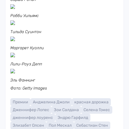
Робби Уильямс
Тильда Суинтон
Маргарет Куолли
Лили-Роуз Депп
Эль Фаннинг
Фото: Getty Images
Премии
Анджелина Джоли
красная дорожка
Дженнифер Лопес
Зои Салдана
Селена Гомес
дженнифер лоуренс
Эндрю Гарфилд
Элизабет Олсен
Пол Мескал
Себастиан Стен