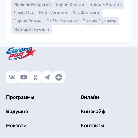
Мишель Родригес
Барри Кеоган
Николь Кидман
Деми Мур
Кейт Уинслет
Эль Фаннинг
Сирша Ронан
Робби Уильямс
Тильда Суинтон
Маргарет Куолли
Программы
Онлайн
Ведущие
Кинокайф
Новости
Контакты