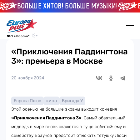
БОЛЬШЕ ХИТОВ! БОЛЬШЕ МУЗЫКИ!
БО
№ 1 в России*
«Приключения Паддингтона
3»: премьера в Москве
20 ноября 2024
Европа Плюс
кино
Бригада У
Этой осенью на большие экраны выходит комедия
«Приключения Паддингтона 3»
. Самый обаятельный
медведь в мире вновь окажется в гуще событий: ему и
семейству Браунов предстоит отыскать тётушку Люси