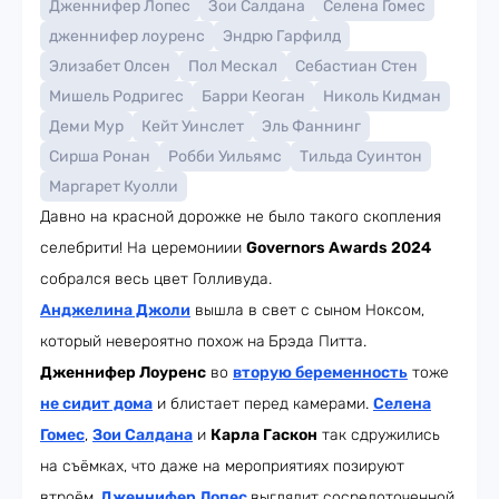
Дженнифер Лопес
Зои Салдана
Селена Гомес
дженнифер лоуренс
Эндрю Гарфилд
Элизабет Олсен
Пол Мескал
Себастиан Стен
Мишель Родригес
Барри Кеоган
Николь Кидман
Деми Мур
Кейт Уинслет
Эль Фаннинг
Сирша Ронан
Робби Уильямс
Тильда Суинтон
Маргарет Куолли
Давно на красной дорожке не было такого скопления
селебрити! На церемониии
Governors Awards 2024
собрался весь цвет Голливуда.
Анджелина Джоли
вышла в свет с сыном Ноксом,
который невероятно похож на
Брэда Питта.
Дженнифер Лоуренс
во
вторую беременность
тоже
не сидит дома
и блистает перед камерами.
Селена
Гомес
,
Зои Салдана
и
Карла Гаскон
так сдружились
на съёмках, что даже на мероприятиях позируют
втроём.
Дженнифер Лопес
выглядит сосредоточенной