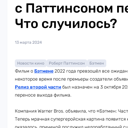
с Паттинсоном п
Что случилось?
13 марта 2024
Новости кино
Роберт Паттинсон
Бэтмен
Фильм о
Бэтмене
2022 года превзошёл все ожидан
некоторое время после премьеры создатели объяв
Релиз второй части
был назначен на 3 октября 20
переносе выхода фильма.
Компания Warner Bros. объявила, что «Бэтмен: Част
Теперь мрачная супергеройская картина появится н
оказалось, причиной послужил недоработанный с