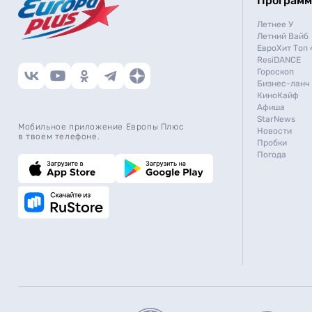
Програм
Летнее У
Летний Вайб
ЕвроХит Топ 
ResiDANCE
Гороскоп
Бизнес-ланч
КиноКайф
Афиша
StarNews
Мобильное приложение Европы Плюс
Новости
в твоем телефоне.
Пробки
Погода