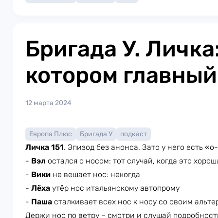
Бригада У. Личка
котором главный 
12 марта 2024
Европа Плюс
Бригада У
подкаст
Личка 151
. Эпизод без анонса. Зато у него есть «о
-
Вэл
остался с носом: тот случай, когда это хоро
-
Вики
не вешает нос: некогда
-
Лёха
утёр нос итальянскому автопрому
-
Паша
сталкивает всех нос к носу со своим альте
Держи нос по ветру – смотри и слушай подробност