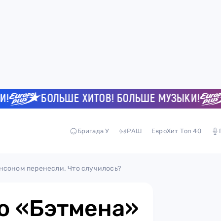
БОЛЬШЕ ХИТОВ! БОЛЬШЕ МУЗЫКИ!
Б
Бригада У
РАШ
ЕвроХит Топ 40
нсоном перенесли. Что случилось?
о «Бэтмена»