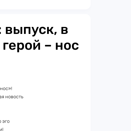
: выпуск, в
герой – нос
-нос»!
шая новость
р эго
и!