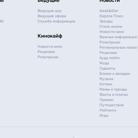
мы
Ведущие
Новости
Ведущие шоу
Week&Star
Ведущие эфира
Европа Плюс
40
Служба информации
Звезды
Стиль жизни
Новости кино
Кинокайф
Важная информация
Розыгрыши
Новости кино
Региональные новос
Рецензии
Рецензии
Розыгрыши
Куда пойти
Мода
Гаджеты
Ближе к звездам
Музыка
Котики
Мемы и тренды
Факты и списки
Премии
Путешествия
Рейтинги
Игры