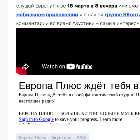
слушай Европу Плюс
18 марта в 8 вечера
или смо
мобильном
приложении
и в нашей
группе ВКонт
комментарии во время Акустики – самые интересн
Европа Плюс
Акустика
РАШ