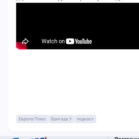
Европа Плюс
Бригада У
подкаст