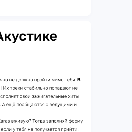
 Акустике
очно не должно пройти мимо тебя.
В
s
! Их треки стабильно попадают не
 исполнят свои зажигательные хиты
. А ещё пообщаются с ведущими и
 Karas вживую? Тогда заполняй форму
А если у тебя не получается прийти,