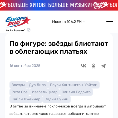
БОЛЬШЕ ХИТОВ! БОЛЬШЕ МУЗЫКИ!
БОЛЬШ
Москва 106,2 FM
№ 1 в России*
По фигуре: звёзды блистают
в облегающих платьях
16 сентября 2025
Звезды
Дуа Липа
Роузи Хантингтон-Уайтли
Рита Ора
Изабель Гулар
Оливия Родриго
Кайли Дженнер
Сидни Суини
В битве за внимание поклонников всегда выигрывают
звёзды, которые чаще надевают соблазнительные