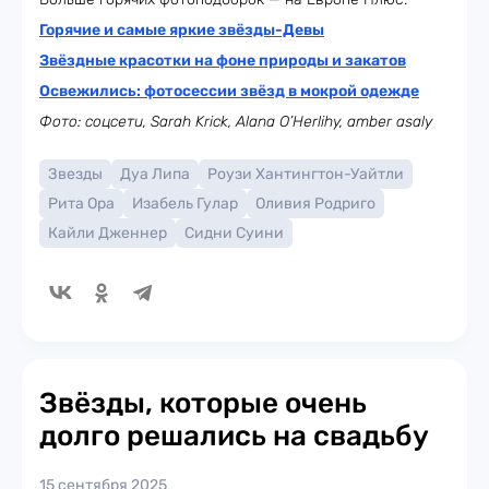
Горячие и самые яркие звёзды-Девы
Звёздные красотки на фоне природы и закатов
Освежились: фотосессии звёзд в мокрой одежде
Фото: соцсети, Sarah Krick, Alana O’Herlihy, amber asaly
Звезды
Дуа Липа
Роузи Хантингтон-Уайтли
Рита Ора
Изабель Гулар
Оливия Родриго
Кайли Дженнер
Сидни Суини
Звёзды, которые очень
долго решались на свадьбу
15 сентября 2025