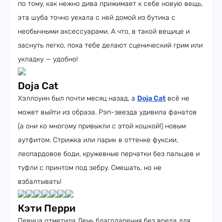
по тому, как нежно дива прижимает к себе новую вещь,
эта шуба точно уехала с ней домой из бутика с
необычными аксессуарами. А что, в такой вещице и
заснуть легко, пока тебе делают сценический грим или
укладку — удобно!
Dоja Cat
Хэллоуин был почти месяц назад, а
Dоja Cat
всё не
может выйти из образа. Рэп-звезда удивила фанатов
(а они ко многому привыкли с этой кошкой!) новым
аутфитом. Стрижка или парик в оттенке фуксии,
леопардовое боди, кружевные перчатки без пальцев и
туфли с принтом под зебру. Смешать, но не
взбалтывать!
Кэти Перри
Певица отметила День благодарения без вреда для