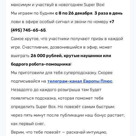
максимум и участвуй в новогоднем Super Box!
Мы играем по будням
с 8 по 26 декабря
.
3 раза в день
лови в эфире особый сигнал и звони по номеру
+7
(495) 745-65-65
.
Самое крутое, что участники получают призы в каждой
игре. Счастливчик, дозвонившийся в эфир, может
выиграть
26 000 рублей, крутые наушники или
бодрого робота-помощника
!
Мы приготовили для тебя суперподсказку. Скорее
подписывайся на
телеграм-канал Европы Плюс
.
Незадолго до каждого розыгрыша там будет
появляться подсказка, которая поможет тебе
определить Super Box. Но повезёт самым быстрым:
через пять минут после публикации наш бонус растает,
как первый снег.
Верим, что тебе повезёт — раскачай интуицию,