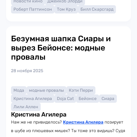
Новости кино
Джейкоб Элорди
Роберт Паттинсон
Том Круз
Билл Скарсгард
Безумная шапка Сиары и
вырез Бейонсе: модные
провалы
28 ноября 2025
Мода
модные провалы
Кэти Перри
Кристина Агилера
Doja Cat
Бейонсе
Сиара
Лили Аллен
Кристина Агилера
Нам же не привиделось?
Кристина Агилера
позирует
в шубе из плюшевых мишек? Ты тоже это видишь? Судя