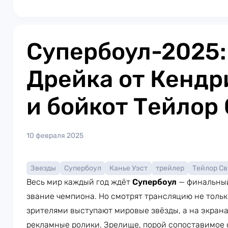
Супербоул-2025:
Дрейка от Кендр
и бойкот Тейлор
10 февраля 2025
Звезды
Супербоул
Канье Уэст
трейлер
Тейлор С
Весь мир каждый год ждёт
Супербоул
— финальный
звание чемпиона. Но смотрят трансляцию не толь
зрителями выступают мировые звёзды, а на экран
рекламные ролики. Зрелище, порой сопоставимое 