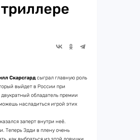
 триллере
илл Скарсгард
сыграл главную роль
оторый выйдет в России при
 двукратный обладатель премии
сможешь насладиться игрой этих
казался заперт внутри неё.
и. Теперь Эдди в плену очень
ть, как выбраться из этой ловушки.