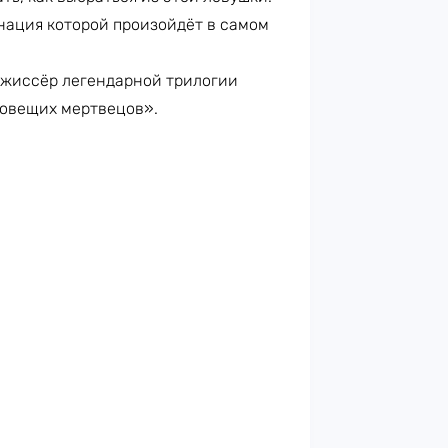
нация которой произойдёт в самом
ежиссёр легендарной трилогии
ловещих мертвецов».