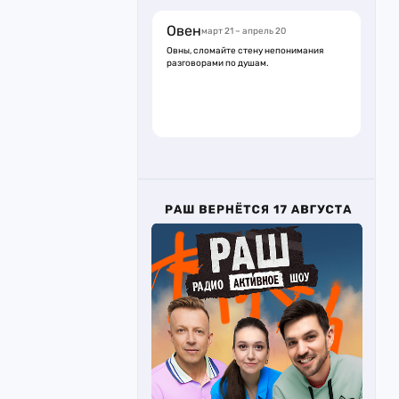
Овен
март 21 – апрель 20
Овны, сломайте стену непонимания
разговорами по душам.