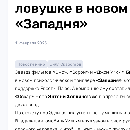
ловушке в новом
«Западня»
11 февраля 2025
Новости кино
Билл Скарсгард
Звезда фильмов «Оно», «Ворон» и «Джон Уик 4»
Б
в новом психологическом триллере
«Западня»
, к
поддержке Европы Плюс. А компанию ему составил
«Оскар» – сэр
Энтони Хопкинс
! Уже в апреле ты 
двух звёзд.
По сюжету вор Эдди решил угнать не ту машину и о
Владелец автомобиля Уильям взял закон в свои рук
опасного человека, и чтобы выжить, нужно придума