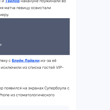
с и
Тейлор
накануне поужинали во
мя матча певицу освистали
меру.
лвку с
Блейк Лайвли
из-за её
у исключили из списка гостей VIP-
ер появился на экранах Супербоула с
iPhone из стоматологического