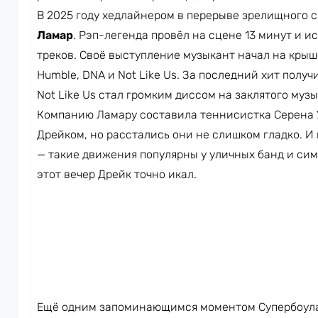
В 2025 году хедлайнером в перерыве зрелищного 
Ламар
. Рэп-легенда провёл на сцене 13 минут и 
треков. Своё выступление музыкант начал на крыше
Humble, DNA и Not Like Us. За последний хит получ
Not Like Us стал громким диссом на заклятого муз
Компанию Ламару составила теннисистка Серена У
Дрейком, но расстались они не слишком гладко. И 
— такие движения популярны у уличных банд и сим
этот вечер Дрейк точно икал.
Ещё одним запоминающимся моментом Супербоула