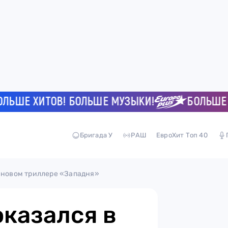
Е ХИТОВ! БОЛЬШЕ МУЗЫКИ!
БОЛЬШЕ ХИТ
Бригада У
РАШ
ЕвроХит Топ 40
в новом триллере «Западня»
оказался в