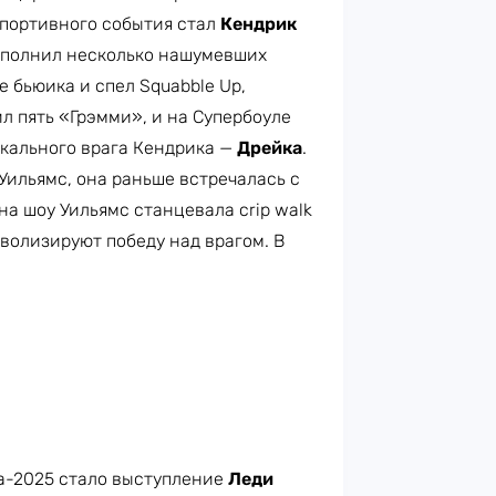
спортивного события стал
Кендрик
исполнил несколько нашумевших
 бьюика и спел Squabble Up,
ил пять «Грэмми», и на Супербоуле
ыкального врага Кендрика —
Дрейка
.
ильямс, она раньше встречалась с
на шоу Уильямс станцевала crip walk
волизируют победу над врагом. В
-2025 стало выступление
Леди