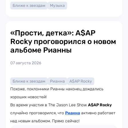
Ближе к звездам
Музыка
«Прости, детка»: A$AP
Rocky проговорился о новом
альбоме Рианны
07 августа 2026
Ближе к звездам
Рианна
A$AP Rocky
Похоже, поклонники Рианны наконец дождались
хороших новостей!
Во время участия в The Jason Lee Show
A$AP Rocky
случайно проговорился, что
Рианна
активно работает
над новым альбомом. Прямо сейчас!