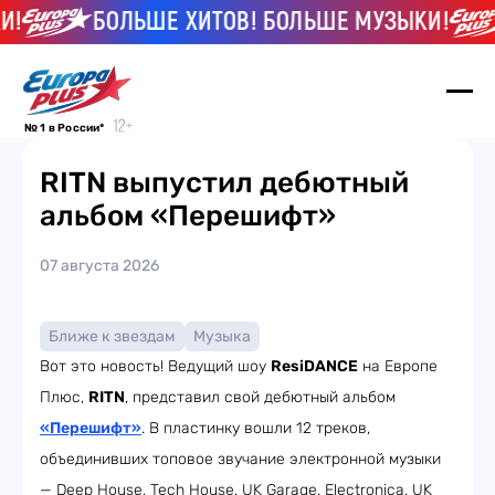
!
БОЛЬШЕ ХИТОВ! БОЛЬШЕ МУЗЫКИ!
№ 1 в России*
RITN выпустил дебютный
альбом «Перешифт»
07 августа 2026
Ближе к звездам
Музыка
Вот это новость! Ведущий шоу
ResiDANCE
на Европе
Плюс,
RITN
, представил свой дебютный альбом
«Перешифт»
. В пластинку вошли 12 треков,
объединивших топовое звучание электронной музыки
— Deep House, Tech House, UK Garage, Electronica, UK