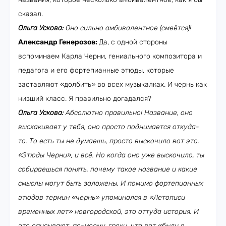
сказал.
Ольга Ускова:
Оно сильно амбивалентное (смеётся)!
Александр Генерозов:
Да, с одной стороны
вспоминаем Карла Черни, гениального композитора и
педагога и его фортепианные этюды, которые
заставляют «долбить» во всех музыкалках. И чернь как
низший класс. Я правильно догадался?
Ольга Ускова:
Абсолютно правильно! Название, оно
выскакивает у тебя, оно просто поднимается откуда-
то. То есть ты не думаешь, просто выскочило вот это.
«Этюды Черни», и всё. Но когда оно уже выскочило, ты
собираешься понять, почему такое название и какие
смыслы могут быть заложены. И помимо фортепианных
этюдов термин «чернь» упоминался в «Летописи
временных лет» новгородской, это оттуда история. И
это описывают, по-моему, греки, что вот «были в