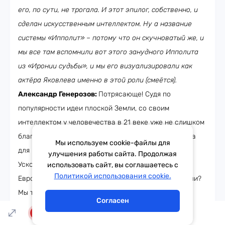
его, по сути, не трогала. И этот эпилог, собственно, и
сделан искусственным интеллектом. Ну а название
системы «Ипполит» – потому что он скучноватый же, и
мы все там вспомнили вот этого занудного Ипполита
из «Иронии судьбы», и мы его визуализировали как
актёра Яковлева именно в этой роли (смеётся).
Александр Генерозов:
Потрясающе! Судя по
популярности идеи плоской Земли, со своим
интеллектом у человечества в 21 веке уже не слишком
благополучно. Не в этом ли скрываются точки роста
Мы используем cookie-файлы для
для искусственных интеллектов – узнаем у Ольги
улучшения работы сайта. Продолжая
Усковой, их разработчика и даже литератора, на
использовать сайт, вы соглашаетесь с
Тема дня
Гороскоп
Политикой использования cookie.
Европе Плюс! Ну и прямо одним словом, не в этом ли?
Мы тупеем?
Согласен
Ольга Ускова:
Ну нет, конечно же, мы умнеем
LIVE
глобально, поэтому мы и смогли это разработать.