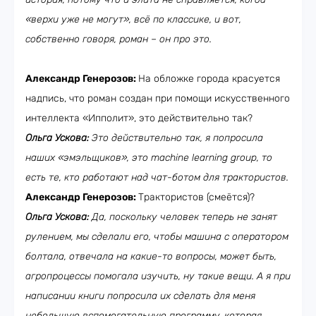
«верхи уже не могут», всё по классике, и вот,
собственно говоря, роман – он про это.
Александр Генерозов:
На обложке города красуется
надпись, что роман создан при помощи искусственного
интеллекта «Ипполит», это действительно так?
Ольга Ускова:
Это действительно так, я попросила
наших «эмэльщиков», это machine learning group, то
есть те, кто работают над чат-ботом для трактористов.
Александр Генерозов:
Трактористов (смеётся)?
Ольга Ускова:
Да, поскольку человек теперь не занят
рулением, мы сделали его, чтобы машина с оператором
болтала, отвечала на какие-то вопросы, может быть,
агропроцессы помогала изучить, ну такие вещи. А я при
написании книги попросила их сделать для меня
небольшую вспомогательную программу, которая