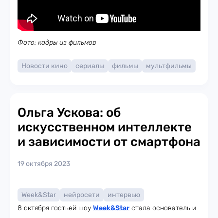
Фото: кадры из фильмов
Новости кино
сериалы
фильмы
мультфильмы
Ольга Ускова: об
искусственном интеллекте
и зависимости от смартфона
19 октября 2023
Week&Star
нейросети
интервью
8 октября гостьей шоу
Week
&Star
стала основатель и