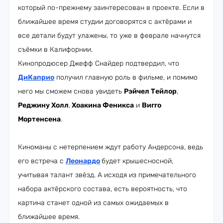
который по-прежнему заинтересован в проекте. Если в
ближайшее время студии договорятся с актёрами и
все детали будут улажены, то уже в феврале начнутся
съёмки в Калифорнии.
Кинопродюсер Джефф Снайдер подтвердил, что
ДиКаприо
получил главную роль в фильме, и помимо
него мы сможем снова увидеть
Рэйчел Тейлор
,
Реджину Холл
,
Хоакина Феникса
и
Вигго
Мортенсена
.
Киноманы с нетерпением ждут работу Андерсона, ведь
его встреча с
Леонардо
будет крышесносной,
учитывая талант звёзд. А исходя из примечательного
набора актёрского состава, есть вероятность, что
картина станет одной из самых ожидаемых в
ближайшее время.