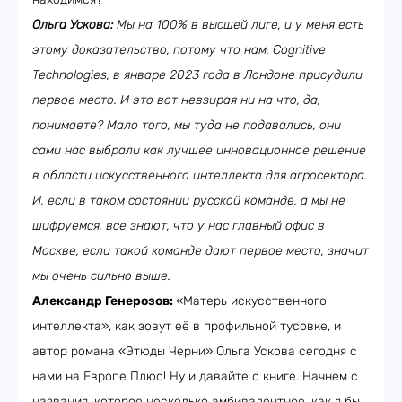
Ольга Ускова:
Мы на 100% в высшей лиге, и у меня есть
этому доказательство, потому что нам, Cognitive
Technologies, в январе 2023 года в Лондоне присудили
первое место. И это вот невзирая ни на что, да,
понимаете? Мало того, мы туда не подавались, они
сами нас выбрали как лучшее инновационное решение
в области искусственного интеллекта для агросектора.
И, если в таком состоянии русской команде, а мы не
шифруемся, все знают, что у нас главный офис в
Москве, если такой команде дают первое место, значит
мы очень сильно выше.
Александр Генерозов:
«Матерь искусственного
интеллекта», как зовут её в профильной тусовке, и
автор романа «Этюды Черни» Ольга Ускова сегодня с
нами на Европе Плюс! Ну и давайте о книге. Начнем с
названия, которое несколько амбивалентное, как я бы