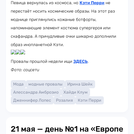
Певица вернулась из космоса, но
Кэти Перри
не
перестаёт носить космические образы. На этот раз
моднице приглянулись кожаные ботфорты,
напоминающие элемент костюма супергероя или
скафандра. А причудливые очки шикарно дополнили
образ инопланетной Кэти.
Провалы прошлой недели ищи
ЗДЕСЬ
.
Фото: соцсети
Мода
модные провалы
Ирина Шейк
Алессандра Амброзио
Хайди Клум
Дженнифер Лопес
Розалия
Кэти Перри
21 мая — день №1 на «Европе