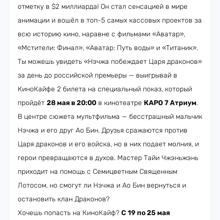
отметку в $2 миллиарда! Он стал сенсацией в мире
анимации и вошёл в топ-5 самых кассовых проектов за
всю историю кино, наравне с фильмами «Аватар»,
«Мстители: Финал», «Аватар: Путь воды» и «Титаник».
Ты можешь увидеть «Нэчжа побеждает Царя драконов»
за день до российской премьеры — выигрывай в
КиноКайфе 2 билета на специальный показ, который
пройдёт
28 мая в 20:00
в кинотеатре
КАРО 7 Атриум
.
В центре сюжета мультфильма — бесстрашный мальчик
Нэчжа и его друг Ао Бин. Друзья сражаются против
Царя драконов и его войска, но в них подает молния, и
герои превращаются в духов. Мастер Тайи Чжэньжэнь
приходит на помощь с Семицветным Священным
Лотосом, но смогут ли Нэчжа и Ао Бин вернуться и
остановить клан Драконов?
Хочешь попасть на КиноКайф?
С 19 по 25 мая