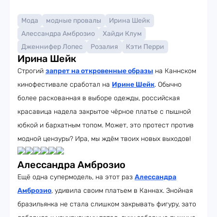
Мода
модные провалы
Ирина Шейк
Алессандра Амброзио
Хайди Клум
Дженнифер Лопес
Розалия
Кэти Перри
Ирина Шейк
Строгий
запрет на откровенные образы
на Каннском
кинофестивале сработал на
Ирине Шейк
. Обычно
более раскованная в выборе одежды, российская
красавица надела закрытое чёрное платье с пышной
юбкой и бархатным топом. Может, это протест против
модной цензуры? Ира, мы ждём твоих новых выходов!
Алессандра Амброзио
Ещё одна супермодель, на этот раз
Алессандра
Амброзио
, удивила своим платьем в Каннах. Знойная
бразильянка не стала слишком закрывать фигуру, зато