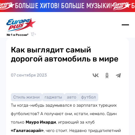
БОЛЬШЕ ХИТОВ! БОЛЬШЕ МУЗЫКИ!
БО
№ 1 в России*
Как выглядит самый
дорогой автомобиль в мире
07 сентября 2023
Стиль жизни
гаджеты
авто
футбол
Ты когда-нибудь задумывался о зарплатах турецких
футболистов? А получают они, кстати, немало. Один
только
Мауро Икарди
, играющий за клуб
«Галатасарай»
, чего стоит. Недавно тридцатилетний