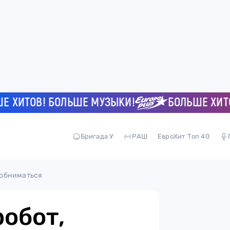
ИТОВ! БОЛЬШЕ МУЗЫКИ!
БОЛЬШЕ ХИТОВ! 
Бригада У
РАШ
ЕвроХит Топ 40
т обниматься
робот,