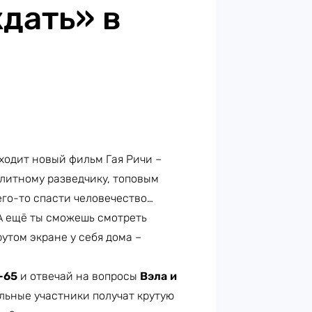
дать» в
ходит новый фильм Гая Ричи –
Элитному разведчику, топовым
его-то спасти человечество…
 А ещё ты сможешь смотреть
утом экране у себя дома –
-65
и отвечай на вопросы
Вэла и
альные участники получат крутую