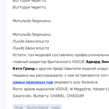
Виттория Черетти
Виттория Черетти
Матильда Гварлиани
Матильда Гварлиани
Линда Евангелиста
Линда Евангелиста
Кстати, топ моделей составляло профессионально
главный редактор британского VOGUE
Эдвард Эн
Кэти Гранд
и другие представители модной индус
Недавно мы рассказывали, с кем встречаются топ
самых красивых пар
мирового шоу-бизнеса.
Фото: архив журналов VOGUE, W Magazine, Harper’
Swarovski, Burberry, CHANEL, CHAOS69
Мода
Белла Хадид
мода