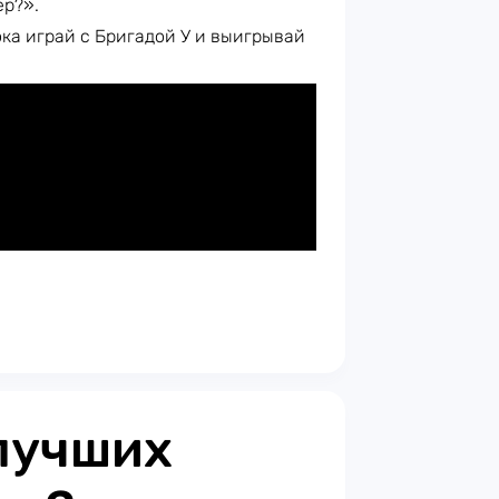
ер?».
ока играй с Бригадой У и выигрывай
 лучших