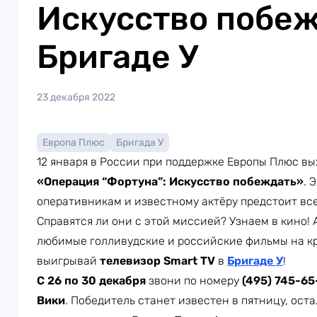
Искусство побеж
Бригаде У
23 декабря 2022
Европа Плюс
Бригада У
12 января в России при поддержке Европы Плюс вы
«Операция “Фортуна”: Искусство побеждать»
. 
оперативникам и известному актёру предстоит вс
Справятся ли они с этой миссией? Узнаем в кино!
любимые голливудские и российские фильмы на кр
выигрывай
телевизор Smart TV
в
Бригаде У
!
С 26 по 30 декабря
звони по номеру
(495) 745-65
Вики
. Победитель станет известен в пятницу, ост