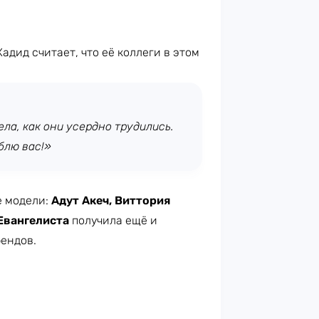
адид считает, что её коллеги в этом
ела, как они усердно трудились.
блю вас!»
е модели:
Адут Акеч, Виттория
Евангелиста
получила ещё и
рендов.