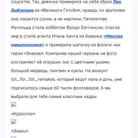
соцсетях. Так, девочка примерила на себя образ
Лео
ДиКаприо
из «Великого Гэтсби», правда, со зрителем
она чокается соком, а не мартини. Пятилетняя
Матильда стала хоббитом Фродо Бэггинсом; спасла
мир в стиле агента Итана Ханта из боевика
«Миссия
невыполнима»
и примерила шапочку из фольги, как
герои «Знаков». Компанию нашей героине на фото
составляют её игрушки: лис с цветными ушами,
большой медведь, пингвин и куклы. На аккаунт
tot_for_tot_remakes, который ведут папа и дочь, уже
подписалось свыше 60 тысяч фолловеров. А мы
выбрали для тебя самые классные кадры:
«Красотка»
«Знаки»