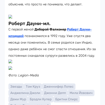
объяснив, что просто не понимала, что делает.
Роберт Дауни-мл.
С первой женой
Деборой Фалконер
Роберт Дауни-
младший
познакомился в 1992 году. Уже спустя два
месяца они поженились. В семье родился сын Индио,
однако даже ребёнок не смог спасти отношения. Из-за
постоянных скандалов супруги развелись в 2004 году.
Фото: Legion-Media
Звезды
Том Круз
Дженнифер Лопес
Анджелина Джоли
Джонни Депп
Мила Йовович
Деми Мур
Брэдли Купер
Бритни Спирс