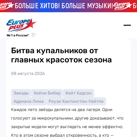
БОЛЬШЕ ХИТОВ! БОЛЬШЕ МУЗЫКИ!
БОЛ
№ 1 в России*
Битва купальников от
главных красоток сезона
08 августа 2026
Звезды
Хейли Бибер
Кейт Хадсон
Адриана Лима
Роузи Хантингтон-Уайтли
Каждое лето звёзды делятся на два лагеря. Одни
голосуют за микрокупальники, другие доказывают, что
закрытые модели могут выглядеть не менее эффектно.
Кто в этом сезоне выбрал откровенность, а кто —