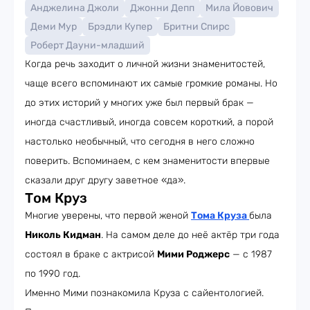
Анджелина Джоли
Джонни Депп
Мила Йовович
Деми Мур
Брэдли Купер
Бритни Спирс
Роберт Дауни-младший
Когда речь заходит о личной жизни знаменитостей,
чаще всего вспоминают их самые громкие романы. Но
до этих историй у многих уже был первый брак —
иногда счастливый, иногда совсем короткий, а порой
настолько необычный, что сегодня в него сложно
поверить. Вспоминаем, с кем знаменитости впервые
сказали друг другу заветное «да».
Том Круз
Многие уверены, что первой женой
Тома Круза
была
Николь Кидман
. На самом деле до неё актёр три года
состоял в браке с актрисой
Мими Роджерс
— с 1987
по 1990 год.
Именно Мими познакомила Круза с сайентологией.