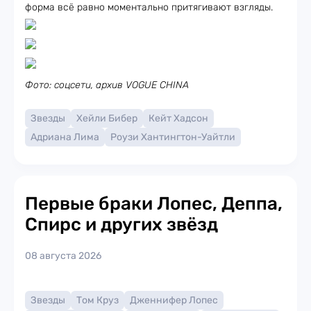
форма всё равно моментально притягивают взгляды.
Фото: соцсети, архив VOGUE CHINA
Звезды
Хейли Бибер
Кейт Хадсон
Адриана Лима
Роузи Хантингтон-Уайтли
Первые браки Лопес, Деппа,
Спирс и других звёзд
08 августа 2026
Звезды
Том Круз
Дженнифер Лопес