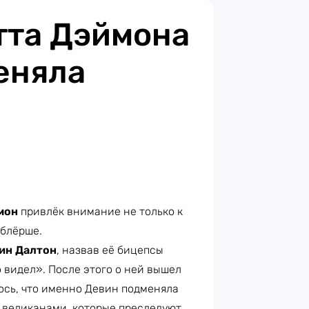
тта Дэймона
еняла
мон
привлёк внимание не только к
ублёрше.
ин Далтон
, назвав её бицепсы
 видел». После этого о ней вышел
ось, что именно Девин подменяла
 великанами, которые преследуют