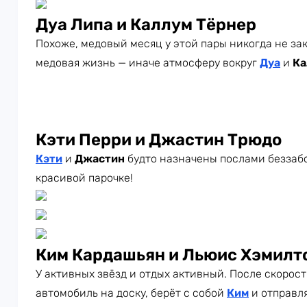
Дуа Липа и Каллум Тёрнер
Похоже, медовый месяц у этой пары никогда не зак
медовая жизнь — иначе атмосферу вокруг
Дуа
и
Ка
Кэти Перри и Джастин Трюдо
Кэти
и
Джастин
будто назначены послами беззабо
красивой парочке!
Ким Кардашьян и Льюис Хэмилт
У активных звёзд и отдых активный. После скорос
автомобиль на доску, берёт с собой
Ким
и отправля