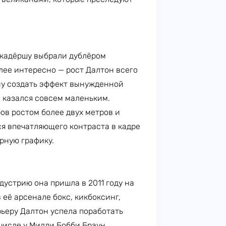
кадёршу выбрали дублёром
лее интересно — рост Далтон всего
ану создать эффект вынужденной
 казался совсем маленьким.
ов ростом более двух метров и
я впечатляющего контраста в кадре
рную графику.
дустрию она пришла в 2011 году на
 её арсенале бокс, кикбоксинг,
ьеру Далтон успела поработать
числе у Милли Бобби Браун.