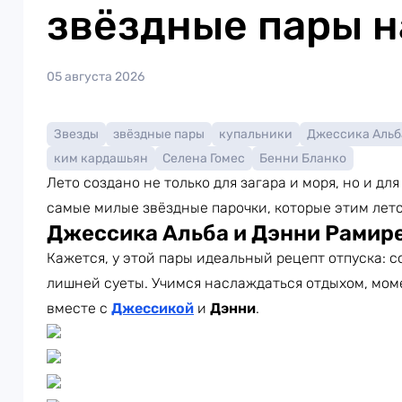
звёздные пары н
05 августа 2026
Звезды
звёздные пары
купальники
Джессика Альб
ким кардашьян
Селена Гомес
Бенни Бланко
Лето создано не только для загара и моря, но и д
самые милые звёздные парочки, которые этим лет
Джессика Альба и Дэнни Рамир
Кажется, у этой пары идеальный рецепт отпуска: с
лишней суеты. Учимся наслаждаться отдыхом, мом
вместе с
Джессикой
и
Дэнни
.