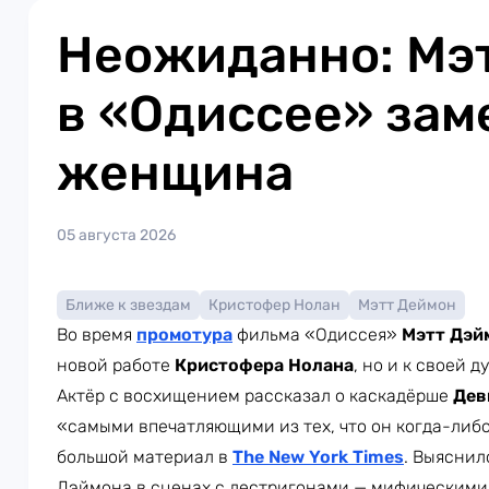
Неожиданно: Мэ
в «Одиссее» зам
женщина
05 августа 2026
Ближе к звездам
Кристофер Нолан
Мэтт Деймон
Во время
промотура
фильма «Одиссея»
Мэтт Дэй
новой работе
Кристофера Нолана
, но и к своей д
Актёр с восхищением рассказал о каскадёрше
Дев
«самыми впечатляющими из тех, что он когда-либо
большой материал в
The New York Times
. Выяснил
Дэймона в сценах с лестригонами — мифическими