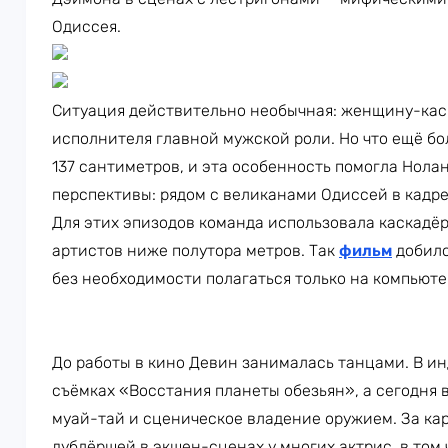
Одиссея.
Ситуация действительно необычная: женщину-кас
исполнителя главной мужской роли. Но что ещё бо
137 сантиметров, и эта особенность помогла Нол
перспективы: рядом с великанами Одиссей в кадре
Для этих эпизодов команда использовала каскадёр
артистов ниже полутора метров. Так
фильм
добилс
без необходимости полагаться только на компьюте
До работы в кино Девин занималась танцами. В ин
съёмках «Восстания планеты обезьян», а сегодня в
муай-тай и сценическое владение оружием. За кар
дублёршей в экшен-сценах у многих актрис, в том 