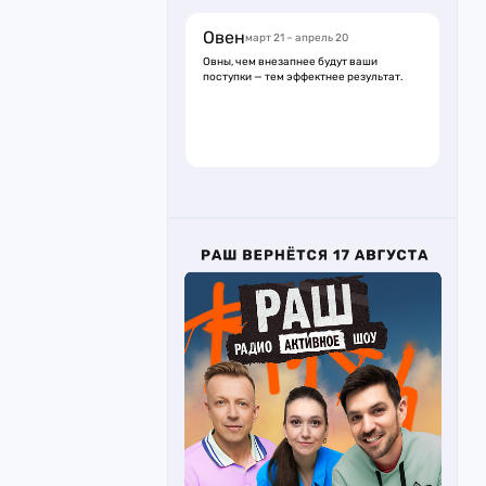
Овен
март 21 – апрель 20
Овны, чем внезапнее будут ваши
поступки — тем эффектнее результат.