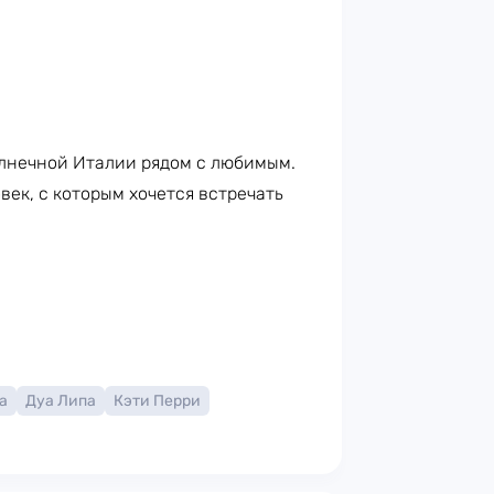
лнечной Италии рядом с любимым.
век, с которым хочется встречать
а
Дуа Липа
Кэти Перри