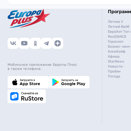
Програм
Летнее У
Летний Вайб
ЕвроХит Топ 
ResiDANCE
Гороскоп
Бизнес-ланч
КиноКайф
Афиша
StarNews
Мобильное приложение Европы Плюс
Новости
в твоем телефоне.
Пробки
Погода