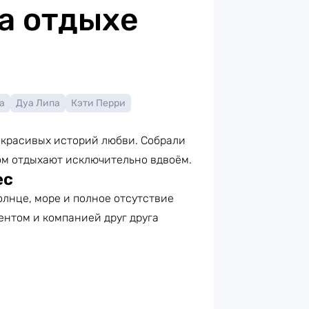
а отдыхе
а
Дуа Липа
Кэти Перри
ля красивых историй любви. Собрали
ом отдыхают исключительно вдвоём.
ес
олнце, море и полное отсутствие
ентом и компанией друг друга