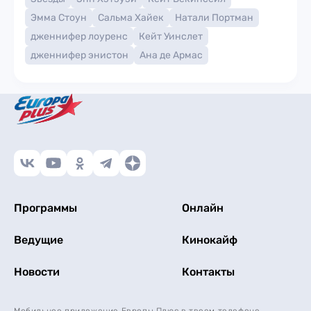
Эмма Стоун
Сальма Хайек
Натали Портман
дженнифер лоуренс
Кейт Уинслет
дженнифер энистон
Ана де Армас
Программы
Онлайн
Ведущие
Кинокайф
Новости
Контакты