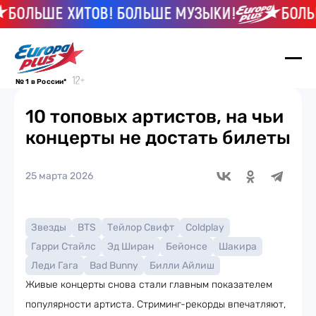
ЛЬШЕ ХИТОВ! БОЛЬШЕ МУЗЫКИ!
БОЛЬШЕ 
№ 1 в России*
10 топовых артистов, на чьи
концерты не достать билеты
25 марта 2026
Звезды
BTS
Тейлор Свифт
Coldplay
Гарри Стайлс
Эд Ширан
Бейонсе
Шакира
Леди Гага
Bad Bunny
Билли Айлиш
Живые концерты снова стали главным показателем
популярности артиста. Стриминг-рекорды впечатляют,