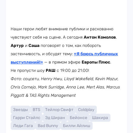
Наши герои любят внимание публики и раскованно
чувствуют себя на сцене. А сегодня
Антон Комолов
,
Артур
и
Саша
поговорят о том, как побороть
застенчивость, и обсудят тему:
«Я боюсь публичных
выступлений!»
— в прямом эфире
Европы Плюс
.
Не пропусти шоу
РАШ
с 19:00 до 21:00!
Фото: соцсети, Henry Hwu, Lloyd Wakefield, Kevin Mazur,
Chris Cornejo, Mark Surridge, Anna Lee, Mert Alas, Marcus
Piggott & TAS Rights Management
Звезды
BTS
Тейлор Свифт
Coldplay
Гарри Стайлс
Эд Ширан
Бейонсе
Шакира
Леди Гага
Bad Bunny
Билли Айлиш