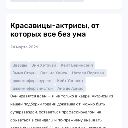
Красавицы-актрисы, от
которых все без ума
24 марта 2026
Звезды
Энн Хэтэуэй
Кейт Бекинсейл
Эмма Стоун
Сальма Хайек
Натали Портман
дженнифер лоуренс
Кейт Уинслет
дженнифер энистон
Ана де Армас
Они нравятся всем — и не только в кадре. Актрисы из
нашей подборки годами доказывают: можно быть
суперзвездой, оставаться профессионалом, не
срываться в скандалы и по‑прежнему вызывать