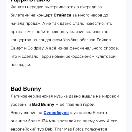
Фанаты нередко выстраиваются в очереди за
билетами на концерт
Стайлса
за много часов до
начала продаж. А не так давно стало известно, что
артист смог побить рекорд, увеличив количество
концертов на лондонском Уэмбли, обогнав Тейлор
Свифт и Coldplay. А всё из-за феноменального спроса,
что и сделало Гарри новым рекордсменом культовой
площадки.
Bad Bunny
Латиноамериканская музыка давно вышла на мировой
уровень, и
Bad Bunny
— её главный герой.
Выступление на
Супербоуле
с участием Бенито
оценили более 134 млн зрителей по всему миру. А его
европейский тур Debí Tirar Más Fotos пользуется