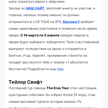
шанс оказаться рядом с айдолами.
Заходи на
НАШ САЙТ
, заполняй анкету на участие, и
главное, напиши, почему именно ты должен
отправиться в LIVE TOUR на BTS.
Бригада У
выберет
самых креативных участников и позвонит им во время
эфира.
С 16 марта по 3 апреля
каждую неделю в
эфире будут выбирать победителя. Трое счастливчиков
выиграют путешествия на двоих и отправятся в
Бангкок. И да, перелёт, проживание и билеты на
концерт достанутся тебе и твоему +1 абсолютно
бесплатно! Подробности ищи
тут
.
Тейлор Свифт
Последний тур певицы
The Eras Tour
стал настоящим
культурным событием. Он собрал более $1 млрд, став
самым кассовым туром в истории музыки. По