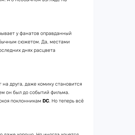
зывает у фанатов оправданный
бычным сюжетом. Да, местами
последних днях расцвета
 на друга, даже комику становится
 кем он был до событий фильма.
покоя поклонникам
DC
. Но теперь всё
то даже хорошо. Но иногда хочется