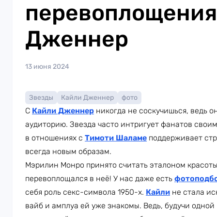
перевоплощения
Дженнер
13 июня 2024
Звезды
Кайли Дженнер
фото
С
Кайли Дженнер
никогда не соскучишься, ведь о
аудиторию. Звезда часто интригует фанатов свои
в отношениях с
Тимоти Шаламе
поддерживает стр
всегда новым образам.
Мэрилин Монро принято считать эталоном красоты
перевоплощался в неё! У нас даже есть
фотоподбо
себя роль секс-символа 1950-х.
Кайли
не стала ис
вайб и амплуа ей уже знакомы. Ведь, будучи одно