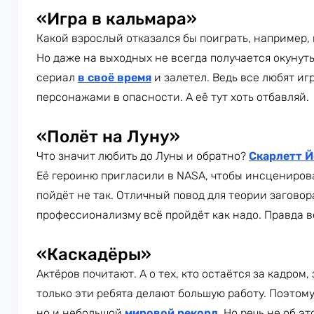
«Игра в кальмара»
Какой взрослый отказался бы поиграть, например, 
Но даже на выходных не всегда получается окунуть
сериал
в своё время
и залетел. Ведь все любят игр
персонажами в опасности. А её тут хоть отбавляй.
«Полёт на Луну»
Что значит любить до Луны и обратно?
Скарлетт 
Её героиню пригласили в NASA, чтобы инсценирова
пойдёт не так. Отличный повод для теории заговор
профессионализму всё пройдёт как надо. Правда в
«Каскадёры»
Актёров почитают. А о тех, кто остаётся за кадром
только эти ребята делают большую работу. Поэтому
но и небольшой
мировой рекорд
. Но речь не об э