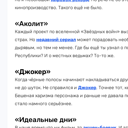
кинопроизводство. Такого ещё не было.
«Аколит»
Каждый проект по вселенной «Звёздных войн» вы
страх. Но
недавний сериал
может порадовать нео
дырявым, но тем не менее. Где бы ещё ты узнал о 
Республики? И о местных ведьмах? То-то же.
«Джокер»
Когда чёрные полосы начинают накладываться друг
не до шуток. Не справился и
Джокер
. Точнее тот,
Бешеная харизма персонажа и раньше не давала 
стало намного серьёзнее.
«Идеальные дни»
В наше время что ни фильм, то
экшен-боевик
. И э