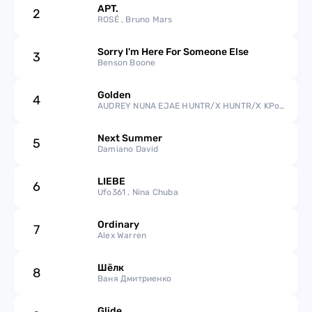
2023
APT.
2
ROSÉ , Bruno Mars
2022
Sorry I'm Here For Someone Else
3
Benson Boone
2021
Golden
4
2020
AUDREY NUNA EJAE HUNTR/X HUNTR/X KPop
Demon Hunters Cast REI AMI
2019
Next Summer
5
Damiano David
2018
LIEBE
6
Ufo361 , Nina Chuba
2017
Ordinary
7
Alex Warren
2016
Шёлк
2015
8
Ваня Дмитриенко
2014
Glide