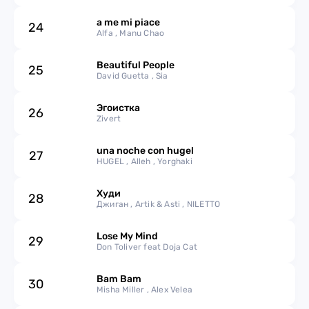
a me mi piace
24
Alfa , Manu Chao
Beautiful People
25
David Guetta , Sia
Эгоистка
26
Zivert
una noche con hugel
27
HUGEL , Alleh , Yorghaki
Худи
28
Джиган , Artik & Asti , NILETTO
Lose My Mind
29
Don Toliver feat Doja Cat
Bam Bam
30
Misha Miller , Alex Velea