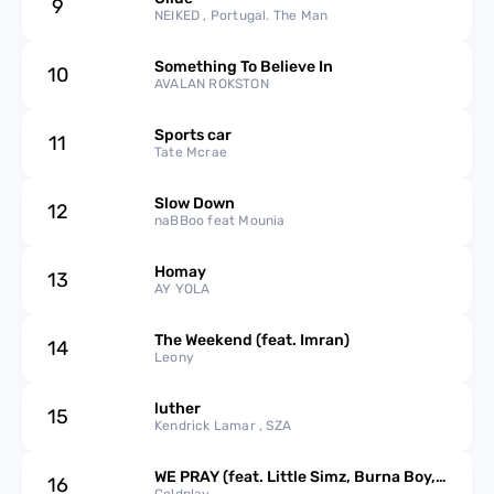
9
NEIKED , Portugal. The Man
2013
Something To Believe In
10
AVALAN ROKSTON
2012
Sports car
11
2011
Tate Mcrae
2010
Slow Down
12
naBBoo feat Mounia
2009
Homay
13
AY YOLA
2008
The Weekend (feat. Imran)
14
2007
Leony
luther
15
Kendrick Lamar , SZA
WE PRAY (feat. Little Simz, Burna Boy,
16