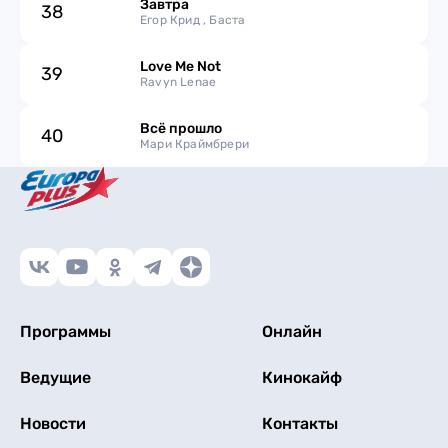
Завтра
38
Егор Крид , Баста
Love Me Not
39
Ravyn Lenae
Всё прошло
40
Мари Краймбрери
Программы
Онлайн
Ведущие
Кинокайф
Новости
Контакты