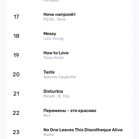
Elyanna & TINI)
Coldplay
Ночи напролёт
17
PIZZA , Dose
Messy
18
Lola Young
How to Love
19
Tokio Hotel
Taste
20
Sabrina Carpenter
Disturbia
21
Minelli , R. City
Перемены - это красиво
22
Мот
No One Leaves This Discotheque Alive
23
Rialto