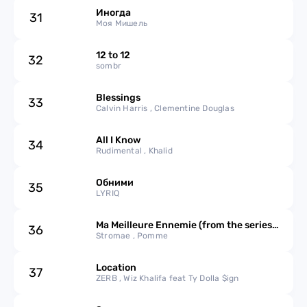
Иногда
31
Моя Мишель
12 to 12
32
sombr
Blessings
33
Calvin Harris , Clementine Douglas
All I Know
34
Rudimental , Khalid
Обними
35
LYRIQ
Ma Meilleure Ennemie (from the series
36
Arcane League of Legends)
Stromae , Pomme
Location
37
ZERB , Wiz Khalifa feat Ty Dolla $ign