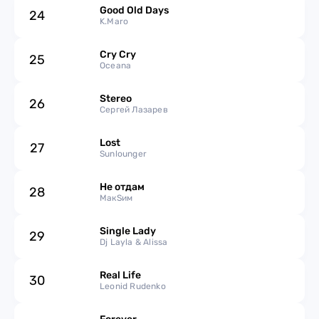
Good Old Days
24
K.Maro
Cry Cry
25
Oceana
Stereo
26
Сергей Лазарев
Lost
27
Sunlounger
Не отдам
28
МакSим
Single Lady
29
Dj Layla & Alissa
Real Life
30
Leonid Rudenko