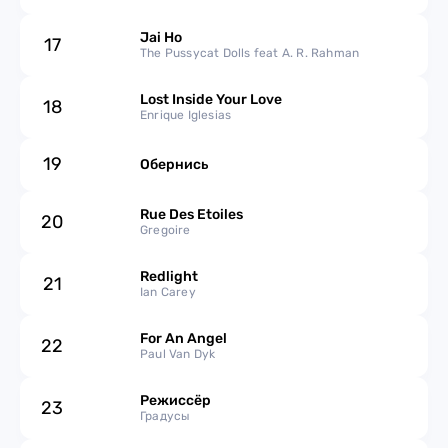
Jai Ho
17
The Pussycat Dolls feat A. R. Rahman
Lost Inside Your Love
18
Enrique Iglesias
19
Обернись
Rue Des Etoiles
20
Gregoire
Redlight
21
Ian Carey
For An Angel
22
Paul Van Dyk
Режиссёр
23
Градусы