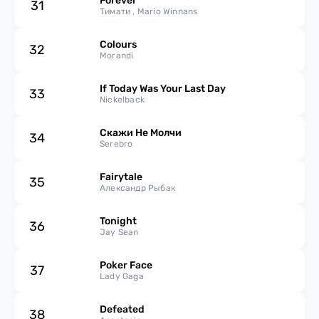
Forever
31
Тимати , Mario Winnans
Colours
32
Morandi
If Today Was Your Last Day
33
Nickelback
Скажи Не Молчи
34
Serebro
Fairytale
35
Александр Рыбак
Tonight
36
Jay Sean
Poker Face
37
Lady Gaga
Defeated
38