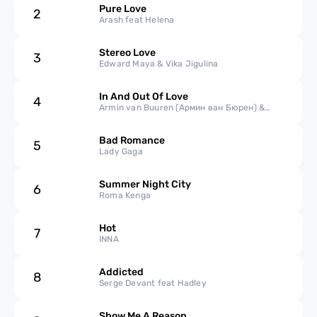
2023
Pure Love
2
Arash feat Helena
2022
Stereo Love
3
Edward Maya & Vika Jigulina
2021
In And Out Of Love
4
2020
Armin van Buuren (Армин ван Бюрен) &
Sharon den Adel
2019
Bad Romance
5
Lady Gaga
2018
Summer Night City
6
Roma Kenga
2017
Hot
7
INNA
2016
Addicted
2015
8
Serge Devant feat Hadley
2014
Show Me A Reason