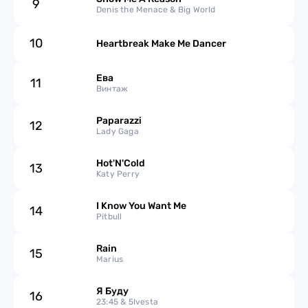
9
Denis the Menace & Big World
2013
10
Heartbreak Make Me Dancer
2012
Ева
11
Винтаж
2011
Paparazzi
12
2010
Lady Gaga
2009
Hot'N'Cold
13
Katy Perry
2008
I Know You Want Me
14
Pitbull
2007
Rain
15
Marius
Я Буду
16
23:45 & 5Ivesta