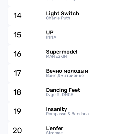
Light Switch
14
Charlie Puth
UP
15
INNA
Supermodel
16
MANESKIN
Вечно молодым
17
Ваня Дмитриенко
Dancing Feet
18
Kygo ft. DNCE
Insanity
19
Rompasso & Bandana
L'enfer
20
Stromae