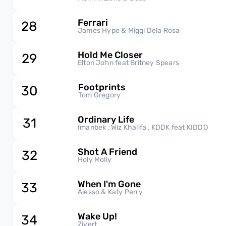
Ferrari
28
James Hype & Miggi Dela Rosa
Hold Me Closer
29
Elton John feat Britney Spears
Footprints
30
Tom Gregory
Ordinary Life
31
Imanbek , Wiz Khalifa , KDDK feat KIDDO
Shot A Friend
32
Holy Molly
When I'm Gone
33
Alesso & Katy Perry
Wake Up!
34
Zivert