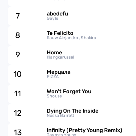
abcdefu
7
Gayle
Te Felicito
8
Rauw Alejandro , Shakira
Home
9
Klangkarussell
Мерцала
10
PIZZA
Won't Forget You
11
Shouse
Dying On The Inside
12
Nessa Barrett
Infinity (Pretty Young Remix)
13
Jaymes Young