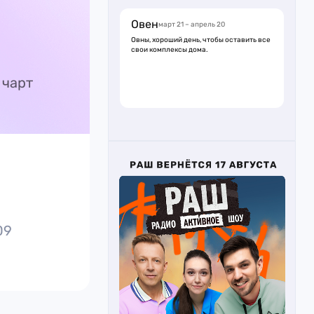
Овен
март 21 – апрель 20
Овны, хороший день, чтобы оставить все
свои комплексы дома.
 чарт
09