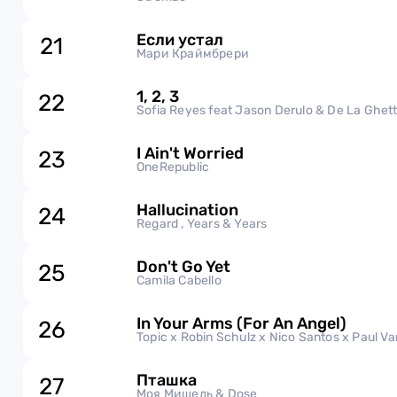
Если устал
21
Мари Краймбрери
1, 2, 3
22
Sofia Reyes feat Jason Derulo & De La Ghet
I Ain't Worried
23
OneRepublic
Hallucination
24
Regard , Years & Years
Don't Go Yet
25
Camila Cabello
In Your Arms (For An Angel)
26
Topic x Robin Schulz x Nico Santos x Paul V
Пташка
27
Моя Мишель & Dose