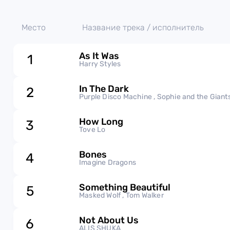
Место
Название трека / исполнитель
As It Was
1
Harry Styles
In The Dark
2
Purple Disco Machine , Sophie and the Giant
How Long
3
Tove Lo
Bones
4
Imagine Dragons
Something Beautiful
5
Masked Wolf , Tom Walker
Not About Us
6
ALIS SHUKA