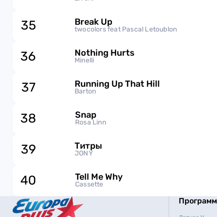
Break Up
35
twocolors feat Pascal Letoublon
Nothing Hurts
36
Minelli
Running Up That Hill
37
Barton
Snap
38
Rosa Linn
Титры
39
JONY
Tell Me Why
40
Cassette
Програм