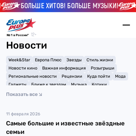
БОЛЬШЕ ХИТОВ! БОЛЬШЕ МУЗЫКИ!
№ 1 в России*
Новости
Week&Star
Европа Плюс
Звезды
Стиль жизни
Новости кино
Важная информация
Розыгрыши
Региональные новости
Рецензии
Куда пойти
Мода
Гаджеты
Ближе к звездам
Музыка
Котики
Мемы и тренды
Факты и списки
Премии
Показать все
Путешествия
Рейтинги
Игры
Ноа Сайрус
11 февраля 2026
Самые большие и известные звёздные
семьи