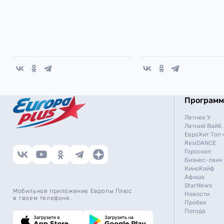
Програм
Летнее У
Летний Вайб
ЕвроХит Топ 
ResiDANCE
Гороскоп
Бизнес-ланч
КиноКайф
Афиша
StarNews
Мобильное приложение Европы Плюс
Новости
в твоем телефоне.
Пробки
Погода