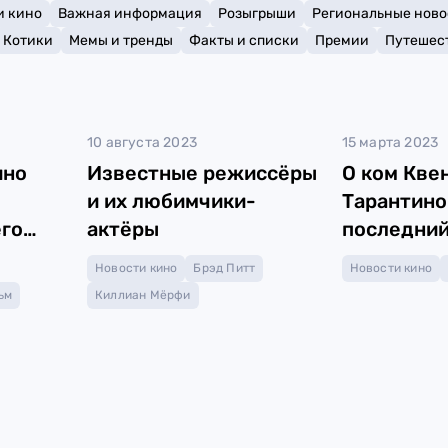
и кино
Важная информация
Розыгрыши
Региональные ново
Котики
Мемы и тренды
Факты и списки
Премии
Путешес
10 августа 2023
15 марта 2023
ино
Известные режиссёры
О ком Кве
и их любимчики-
Тарантино
его
актёры
последний
Новости кино
Брэд Питт
Новости кино
ьм
Киллиан Мёрфи