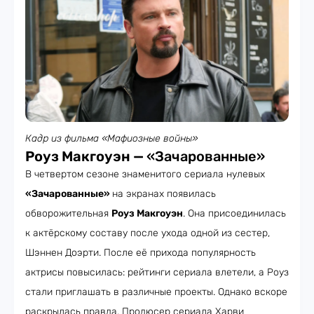
Кадр из фильма «Мафиозные войны»
Роуз Макгоуэн —
«Зачарованные»
В четвертом сезоне знаменитого сериала нулевых
«Зачарованные»
на экранах появилась
обворожительная
Роуз Макгоуэн
. Она присоединилась
к актёрскому составу после ухода одной из сестер,
Шэннен Доэрти. После её прихода популярность
актрисы повысилась: рейтинги сериала влетели, а Роуз
стали приглашать в различные проекты. Однако вскоре
раскрылась правда. Продюсер сериала Харви