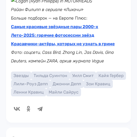
Райан Филипп в сериале «Лихачи»
Больше подборок — на Европе Плюс:
Самые красивые звёздные пары 2000-х
Лето-2025: горячие фотосессии звёзд
Красавчики-актёры, которых не узнать в гриме
Фото: соцсети, Cass Bird, Zhong Lin, Jas Davis, Gina
Deuters, кампейн ZARA,
архив журнала Vogue
Звезды
Тильда Суинтон
Уилл Смит
Кайя Гербер
Лили-Роуз Депп
Джонни Депп
Зои Кравиц
Ленни Кравиц
Майли Сайрус