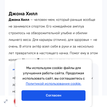
Джона Хилл
Джона Хилл
— человек-мем, который раньше вообще
не занимался спортом. Его комедийное амплуа
строилось на обворожительной улыбке и обилии
лишнего веса. Для карьеры отлично, для здоровья — не
очень. В итоге актёр взял себя в руки и за несколько
лет превратился в настоящего качка. Помог ему в этом
коллега
Ченнинг Татум
. Но не только он.
Мы используем cookie-файлы для
улучшения работы сайта. Продолжая
«В основном это заслуга диеты. Конечно, было бы
использовать сайт, вы соглашаетесь с
Написать в эфир
Политикой использования cookie.
здорово просто принять волшебную таблетку. Но
на самом деле я сходил к диетологу, и он сказал,
Согласен
от чего мне стоит отказаться, чтобы похудеть»,
LIVE