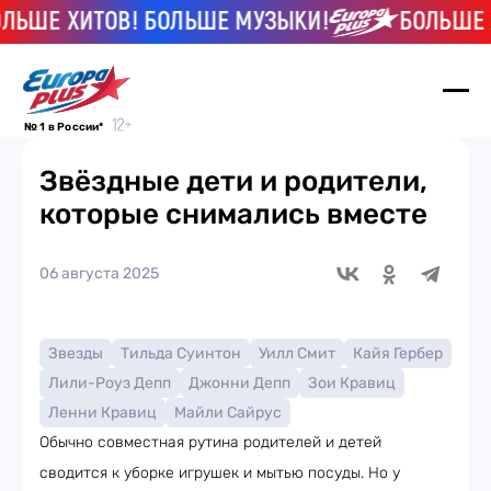
В! БОЛЬШЕ МУЗЫКИ!
БОЛЬШЕ ХИТОВ! БО
№ 1 в России*
Звёздные дети и родители,
которые снимались вместе
06 августа 2025
Звезды
Тильда Суинтон
Уилл Смит
Кайя Гербер
Лили-Роуз Депп
Джонни Депп
Зои Кравиц
Ленни Кравиц
Майли Сайрус
Обычно совместная рутина родителей и детей
сводится к уборке игрушек и мытью посуды. Но у