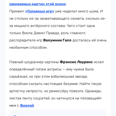
ожидаемых картин этой осени
.
Приквел
«Голодных игр»
уже наделал много шума. И
не столько из-за захватывающего сюжета, сколько из-
за мощного актёрского состава. Чего стоит одна
только Виола Дэвис! Правда, роль главного
распорядителя игр
Волумнии Галл
досталась ей очень
необычным способом.
Главный шоураннер картины
Фрэнсис Лоуренс
искал
определённый типаж актрисы — ему нужна была
серьёзная, но при этом взбалмошная звезда,
способная сыграть настоящее безумие. Найти такую
артистку непросто, но режиссёру повезло. Однажды,
листая ленту соцсетей, он наткнулся на «зловещий»
мем с
Виолой
.