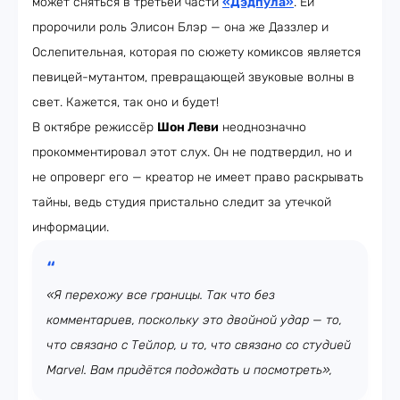
может сняться в третьей части
«Дэдпула»
. Ей
пророчили роль Элисон Блэр — она же Даззлер и
Ослепительная, которая по сюжету комиксов является
певицей-мутантом, превращающей звуковые волны в
свет. Кажется, так оно и будет!
В октябре режиссёр
Шон Леви
неоднозначно
прокомментировал этот слух. Он не подтвердил, но и
не опроверг его — креатор не имеет право раскрывать
тайны, ведь студия пристально следит за утечкой
информации.
«Я перехожу все границы. Так что без
комментариев, поскольку это двойной удар — то,
что связано с Тейлор, и то, что связано со студией
Marvel. Вам придётся подождать и посмотреть»,