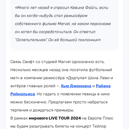
«Много лет назад я спросил Кевина Файги, если
бы он когда-нибудь стал режиссёром
собственного фильма Marvel, на каком персонаже
он хотел бы сосредоточиться. Он ответил:
“Ослепительная”. Он её большой поклонник».
Связь Свифт со студией Marvel однозначно есть.
Несколько месяцев назад она посетила футбольный
матч в компании режиссёра «Дэдпула» Шона Леви и
актёров главных ролей —
Хью Джекмана
и
Райана
Рейнольдса
. Но гадать о появлении певицы в кино
можно бесконечно. Предлагаем просто набраться
терпения и дождаться премьеры.
В рамках
мирового LIVE TOUR 2024
на Европе Плюс
мы будем разыгрывать билеты на концерт Тейлор