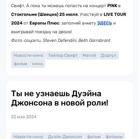
Свифт. А пока ты можешь попасть на концерт
P!NK
в
Стокгольме (Швеция) 25 июля
. Участвуй в
LIVE TOUR
2024
от
Европы Плюс
: заполняй анкету
ЗДЕСЬ
и
выигрывай поездку на двоих!
Фото: соцсети, Steven Defendini, Beth Garrabrant
Новости кино
Тейлор Свифт
Marvel
Дэдпул
фильм
кино
Ты не узнаешь Дуэйна
Джонсона в новой роли!
22 мая 2024
Новости кино
Дуэйн Джонсон
фильм
фильмы