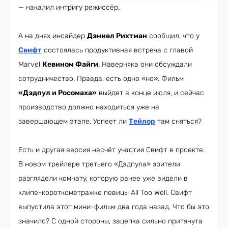
— накалил интригу режиссёр.
А на днях инсайдер
Дэниел Рихтман
сообщил, что у
Свифт
состоялась продуктивная встреча с главой
Marvel
Кевином Файги
. Наверняка они обсуждали
сотрудничество. Правда, есть одно «но». Фильм
«Дэдпул и Росомаха»
выйдет в конце июля, и сейчас
производство должно находиться уже на
завершающем этапе. Успеет ли
Тейлор
там сняться?
Есть и другая версия насчёт участия Свифт в проекте.
В новом трейлере третьего «Дэдпула» зрители
разглядели комнату, которую ранее уже видели в
клипе-короткометражке певицы All Too Well. Свифт
выпустила этот мини-фильм два года назад. Что бы это
значило? С одной стороны, зацепка сильно притянута