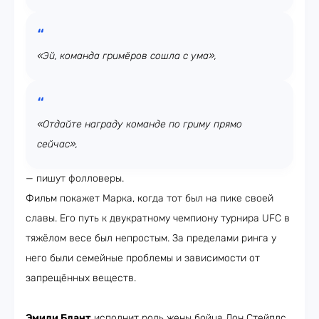
«Эй, команда гримёров сошла с ума»,
«Отдайте награду команде по гриму прямо
сейчас»,
— пишут фолловеры.
Фильм покажет Марка, когда тот был на пике своей
славы. Его путь к двукратному чемпиону турнира UFC в
тяжёлом весе был непростым. За пределами ринга у
него были семейные проблемы и зависимости от
запрещённых веществ.
Эмили Блант
исполнит роль жены бойца Дон Стейплс.