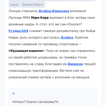
кино
Эмили Блант
Личную страничку
Дуэйна Джонсона
взломали!
Легенда MMA
Марк Керр
выложил в блог актёра свои
архивные кадры. А, стоп, это же сам «Скала»?
Студия А24
снимает свежую документалку про бойца
Керра, роль которого досталась
Дуэйну
. Байопик
получил название по прозвищу спортсмена —
«Крушащая машина»
. Пока не знаем, как справились
со своей работой шоураннеры, но гримёры точно
постарались на славу. Благодаря им
Джонсон
прошёл
сумасшедшую трансформацию. Взгляни сам на
уникальный снимок актёра с волосами на макушке.
«Чтооо? Скала с волосами?»,