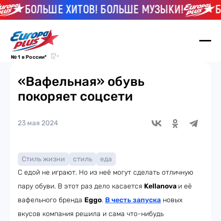
БОЛЬШЕ ХИТОВ! БОЛЬШЕ МУЗЫКИ!
БО
№ 1 в России*
«Вафельная» обувь
покоряет соцсети
23 мая 2024
Стиль жизни
стиль
еда
С едой не играют. Но из неё могут сделать отличную
пару обуви. В этот раз дело касается
Kellanova
и её
вафельного бренда
Eggo
.
В честь запуска
новых
вкусов компания решила и сама что-нибудь